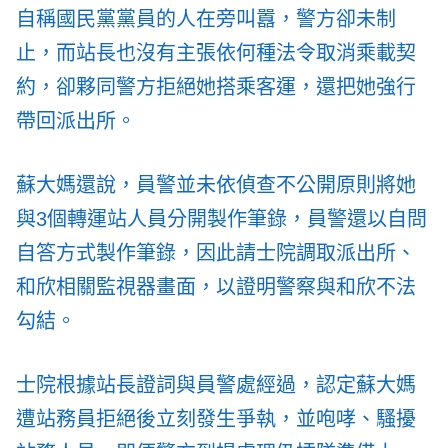
自稱國民黨黨員的人在旁叫囂，警方卻未制
止，而站長也沒有主張依何種法令取消乘載契
約，卻夥同警方拒絕她搭乘客運，還把她強行
帶回派出所。
蘇大媽還說，員警並未依偵查不公開原則將她
與3個轉運站人員分開製作筆錄，員警還以自問
自答方式製作筆錄，因此請士院調取派出所、
和欣相關監視器畫面，以證明警察與和欣不法
勾結。
士院根據站長證詞與員警處經過，認定蘇大媽
遭站務員拒絕後立刻發生爭執，並咆哮、騷擾