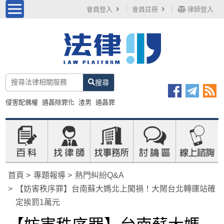
會員登入
會員註冊
律師登入
搜尋
侵害配偶權
通姦除罪化
渣男
通姦罪
首頁
專題報導
熱門糾紛Q&A
【妨害秩序罪】台南蘇大媽北上闖禍！大鬧台北轉運站確
定挨罰1萬元