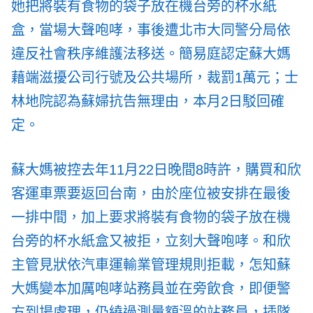
她把將裝有食物的袋子放在機台旁的杯水紙
盒，當場大聲咆哮，事後遭北市大同警分局依
違反社會秩序維護法移送。簡易庭認定蘇大媽
藉端滋擾公司行號及公共場所，裁罰1萬元；士
林地院認為蘇婦抗告無理由，本月2日駁回確
定。
蘇大媽被控去年11月22日晚間8時許，購買和欣
客運車票要返回台南，由於座位被安排在最後
一排中間，加上要求將裝有食物的袋子放在機
台旁的杯水紙盒又被拒，立刻大聲咆哮。和欣
主管見狀依汽車運輸業管理規則拒載，怎知蘇
大媽變本加厲咆哮站務員並在旁飲食，即便警
方到場處理，仍繞過測量額溫的站務員，插隊