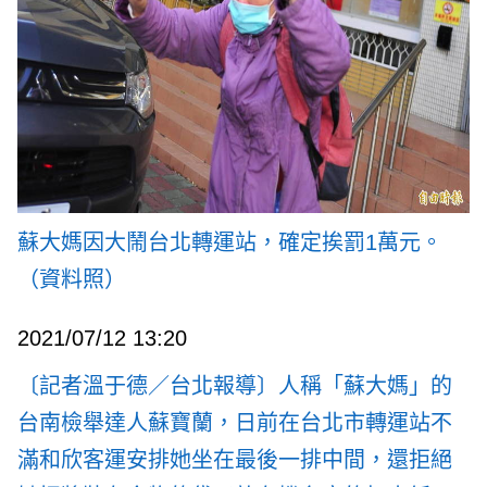
蘇大媽因大鬧台北轉運站，確定挨罰1萬元。
（資料照）
2021/07/12 13:20
〔記者溫于德／台北報導〕人稱「蘇大媽」的
台南檢舉達人蘇寶蘭，日前在台北市轉運站不
滿和欣客運安排她坐在最後一排中間，還拒絕