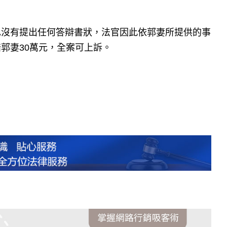
也沒有提出任何答辯書狀，法官因此依郭妻所提供的事
郭妻30萬元，全案可上訴。