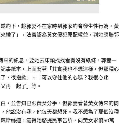
的邀約下，趁郭妻不在家時到郭家約會發生性行為，黃
進來睡了」，法官認為黃女侵犯原配權益，判她應賠郭
傳來的訊息，要她去床頭找找看有沒有紙條，郭妻一
到記事紙本，上面寫著「其實我也不想這樣，但那種心
睡了，很抱歉」、「可以守住他的心嗎？我很心疼
們又再一起了」等。
坦白，並告知已跟黃女分手，但郭妻看著黃女傳來的簡
了，他說沒有我，他每天都想死。我不想為了那個沒種
藕斷絲連，氣得她怒提民事告訴，向黃女求償50萬