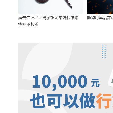
廣告信掉地上男子認定弟妹搞破壞
動物用藥品許
檢方不起訴