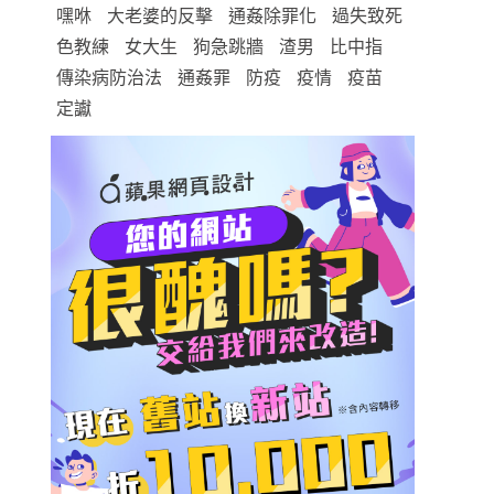
嘿咻
大老婆的反擊
通姦除罪化
過失致死
色教練
女大生
狗急跳牆
渣男
比中指
傳染病防治法
通姦罪
防疫
疫情
疫苗
定讞