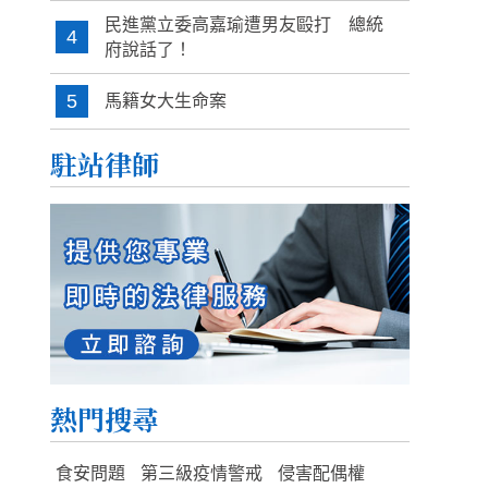
民進黨立委高嘉瑜遭男友毆打 總統
4
府說話了！
5
馬籍女大生命案
駐站律師
熱門搜尋
食安問題
第三級疫情警戒
侵害配偶權