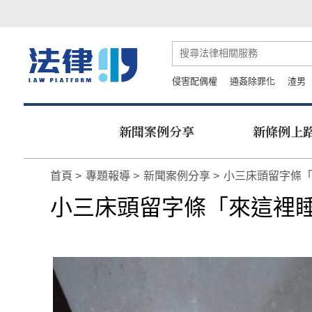
侵害配偶權
通姦除罪化
渣男
新聞案例分享
新條例上
首頁
專題報導
新聞案例分享
小三床頭留字條「
小三床頭留字條「來這裡睡