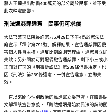
藝人王瞳提出賠償400萬元的部分屬於民事，並不受
此次釋憲影響。
刑法通姦罪違憲 民事仍可求償
大法官兼司法院長許宗力5月29日下午4點於憲法法
庭宣示「釋字第791號」解釋結果，宣告通姦罪因侵
害個人性自主權，違反比例原則等理由，違憲且立即
失效；另外關於可對配偶撤告通姦罪，剩下小三或小
王面對官司的《刑事訴訟法》第239條但書規定，也
因《刑法》第239條違憲，一併宣告違憲，立即失
效。
一直以來關心性別政治的民進黨立委范雲，在臉書貼
文解釋該宣告意義，「既然婚姻是始於民法的契約關