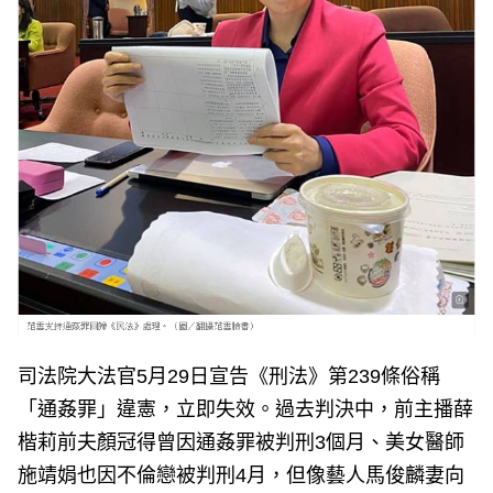
司法院大法官5月29日宣告《刑法》第239條俗稱
「通姦罪」違憲，立即失效。過去判決中，前主播薛
楷莉前夫顏冠得曾因通姦罪被判刑3個月、美女醫師
施靖娟也因不倫戀被判刑4月，但像藝人馬俊麟妻向