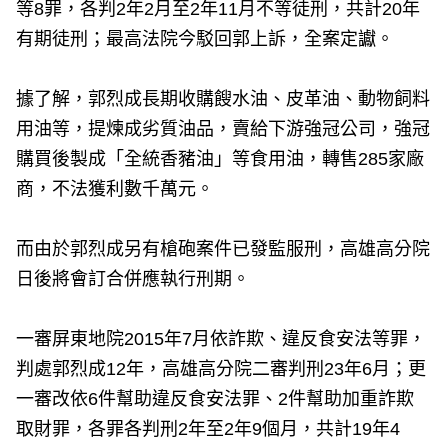
等8罪，各判2年2月至2年11月不等徒刑，共計20年
有期徒刑；最高法院今駁回郭上訴，全案定讞。
據了解，郭烈成長期收購餿水油、皮革油、動物飼料
用油等，提煉成劣質油品，賣給下游強冠公司，強冠
購買後製成「全統香豬油」等食用油，轉售285家廠
商，不法獲利數千萬元。
而由於郭烈成另有槍砲案件已發監服刑，高雄高分院
日後將會訂合併應執行刑期。
一審屏東地院2015年7月依詐欺、違反食安法等罪，
判處郭烈成12年，高雄高分院二審判刑23年6月；更
一審改依6件幫助違反食安法罪、2件幫助加重詐欺
取財罪，各罪各判刑2年至2年9個月，共計19年4