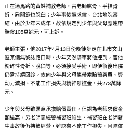
正在過馬路的黃姓補教老師，害老師肱骨、手指骨
折，肩關節也脫臼；少年事後遭求償。台北地院審
結，由於少年未成年，故依規定判少年與父母應連帶
賠償105萬餘元，可上訴。
老師主張，他2017年4月13日傍晚徒步走在北市文山
區某個無號誌路口時，少年突然騎車將他撞到，害他
粉碎性骨折、脫臼等，必須接受手術，即便術後出院
仍需持續回診，故向少年與父母連帶索賠醫藥費、勞
動力減損、不能工作損失與精神慰撫金，共273萬餘
元。
少年與父母雖願意承擔賠償責任，但認為老師求償金
額過高，另老師靠經營補習班維生，補習班在老師發
生事故後仍持續經營，難認有不能工作損失，且賠償