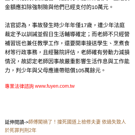
金額應扣除強制險與他們已經支付的10萬元。
法官認為，事故發生時少年年僅17歲，遭少年法庭
裁定予以訓誡並假日生活輔導確定；而老師不只經營
補習班也兼任教學工作，還要開車接送學生、烹煮食
材等行政事務，且經醫院評估，老師確有勞動力減損
情況，故認定老師因事故嚴重影響生活作息與工作能
力，判少年與父母應連帶賠償105萬餘元。
www.fuyen.com.tw
專業法律諮詢
師傅闖禍了！撞死國道上檢修夫妻 依過失致人
延伸閱讀->
於死罪判刑2年