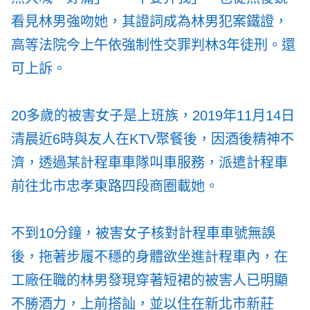
看見林男強吻她，其證詞成為林男犯案鐵證，
高等法院今上午依強制性交罪判林3年徒刑。還
可上訴。
20多歲的被害女子是上班族，2019年11月14日
清晨近6時與友人在KTV聚餐後，因酒後精神不
濟，透過某計程車車隊叫車服務，派遣計程車
前往北市忠孝東路四段商圈載她。
不到10分鐘，被害女子核對計程車車號無誤
後，拖著步履不穩的身體欲坐進計程車內，在
工廠任職的林男發現穿著短裙的被害人已明顯
不勝酒力，上前搭訕，並以住在新北市新莊