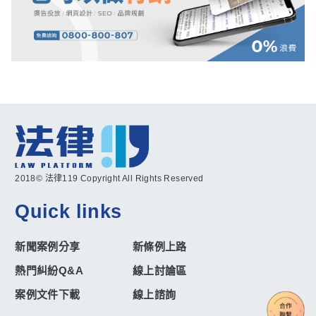
2018© 法律119 Copyright All Rights Reserved
Quick links
新聞案例分享
新條例上路
熱門糾紛Q&A
線上討論區
案例文件下載
線上諮詢