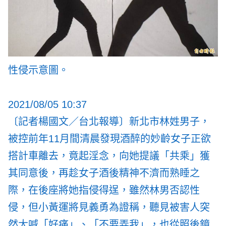
性侵示意圖。
2021/08/05 10:37
〔記者楊國文／台北報導〕新北市林姓男子，
被控前年11月間清晨發現酒醉的妙齡女子正欲
搭計車離去，竟起淫念，向她提議「共乘」獲
其同意後，再趁女子酒後精神不濟而熟睡之
際，在後座將她指侵得逞，雖然林男否認性
侵，但小黃運將見義勇為證稱，聽見被害人突
然大喊「好痛」、「不要弄我」，也從照後鏡