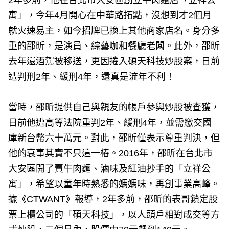
2年多前，他在台北市大安區創立牛肉麵店「立祥公
寓」，今年4月開心在中華路拓點，沒想到才2個月
就火速易主，如今招牌已換上其他商家店名。身分多
重的邵昕，是演員、綜藝咖和餐廳老闆。此外，邵昕
去年還酒駕被移送，更因捲入碩天科技炒股案，日前
遭判刑2年、緩刑4年，還真是流年不利！
當時，邵昕提供自己與親友的帳戶參與炒股被查獲，
日前他遭高等法院重判2年、緩刑4年，並需繳交國
庫新台幣六十萬元。對此，邵昕僅表示尊重判決，但
他的衰事其實不只這一樁。2016年，邵昕在台北市
大安區開了賣牛肉麵、滷味及紅油抄手的「立祥公
寓」，希望以童年時熟悉的媽媽味，再創事業高峰。
據《CTWANT》報導，2年多前，邵昕的表哥鎖定股
票上櫃公司的「碩天科技」，以人頭戶相對成交等方