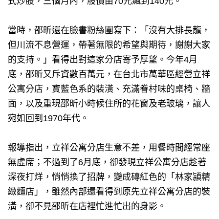
式炒股，三個月內，股價由70元飆到140元。
當時，邵昕還在臉書粉絲團寫下：「沒有大排長龍，
但川流不息營運，帶著無限的希望與期待，謝謝大家
的支持。」看得出對這家分店寄予厚望。今年4月
底，邵昕又斥資數百萬元，在台北市萬華區經營立祥
公寓分店，寶藍色系的裝潢、充滿眷村味的桌椅、牆
面，以及重現邵昕小時候住所的花窗及老玻璃，讓人
宛如回到1970年代。
報導指出，立祥公寓分店生意不差，用餐時間經常座
無虛席；不過到了6月底，卻發現立祥公寓分店趁著
深夜打烊，悄悄換了招牌，變成磚紅色的「林家潁精
緻麵店」，雖然內部還看得到原先立祥公寓分店的裝
潢，卻不見邵昕在店裡忙進忙出的身影。