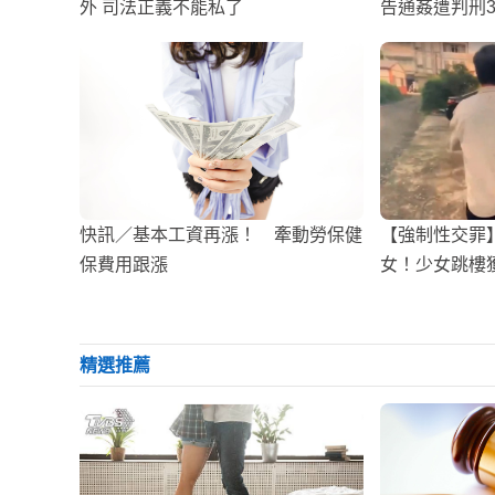
外 司法正義不能私了
告通姦遭判刑
快訊／基本工資再漲！ 牽動勞保健
【強制性交罪
保費用跟漲
女！少女跳樓
精選推薦