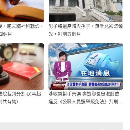
後，跑去精神科就診，
男子將遺產贈與孫子，無業兒卻盜領
四個月
光，判刑五個月
法院裁判分割-民事起
涉收買對手棄選 壽豐鄉長曾淑懿依
割共有物）
違反《公職人員選舉罷免法》判刑4
年