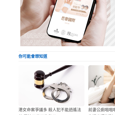
你可能會想知道
港女命案爭議多 殺人犯不能逍遙法
前妻公廁啪啪