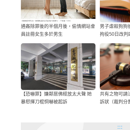
通姦除罪後的半個月後，偷情網站會
男子虐殺狗狗
員註冊女生多於男生
拘役50日改判
【恐嚇罪】嫌鄰居佛經放太大聲 她
共有之物可請
暴怒揮刀棍恫嚇被起訴
訴狀（裁判分