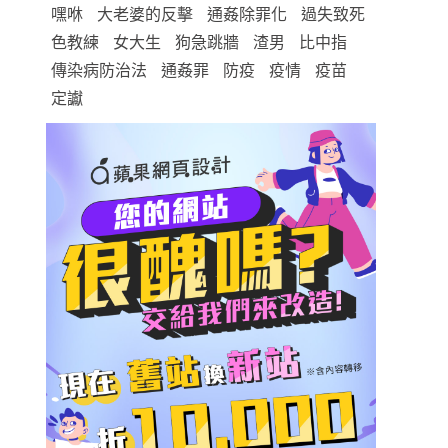
嘿咻
大老婆的反擊
通姦除罪化
過失致死
色教練
女大生
狗急跳牆
渣男
比中指
傳染病防治法
通姦罪
防疫
疫情
疫苗
定讞