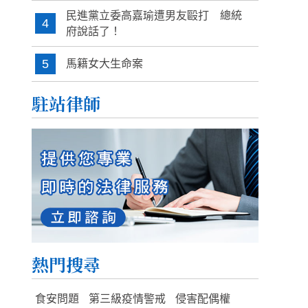
民進黨立委高嘉瑜遭男友毆打 總統
4
府說話了！
5
馬籍女大生命案
駐站律師
熱門搜尋
食安問題
第三級疫情警戒
侵害配偶權