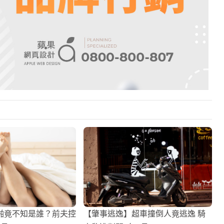
啪竟不知是誰？前夫控
【肇事逃逸】超車撞倒人竟逃逸 騎