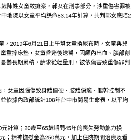
1歲陳姓女童致癱案，郭女在刑事部分，涉重傷害罪被
中地院以女童平均餘命83.14年計算，共判郭女應賠2
，2019年6月21日上午幫女童換尿布時，女童與兒
女童重摔床墊，女童昏迷後送醫，因顱內出血、腦部創
後憂鬱長期累積，請求從輕量刑，被依傷害致重傷罪判
評估，女童因腦傷致身體僵硬、肢體偏癱、軀幹控制不
並依據內政部統計108年台中市簡易生命表，以平均
元計算；20歲至65歲期間45年的喪失勞動能力損
餘元；精神撫慰金為250萬元，加上住院期間治療及看