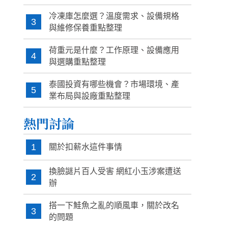
冷凍庫怎麼選？溫度需求、設備規格
3
與維修保養重點整理
荷重元是什麼？工作原理、設備應用
4
與選購重點整理
泰國投資有哪些機會？市場環境、產
5
業布局與設廠重點整理
熱門討論
1
關於扣薪水這件事情
換臉謎片百人受害 網紅小玉涉案遭送
2
辦
搭一下鮭魚之亂的順風車，關於改名
3
的問題