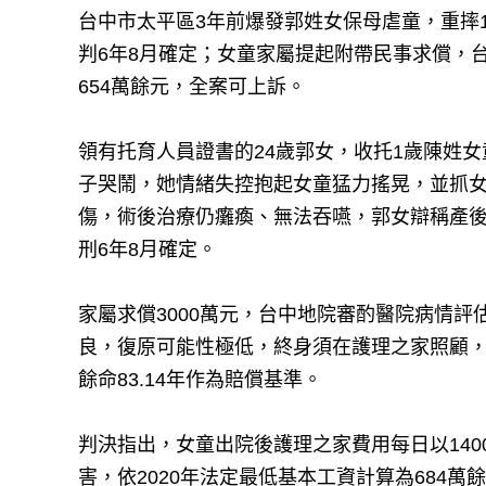
台中市太平區3年前爆發郭姓女保母虐童，重摔
判6年8月確定；女童家屬提起附帶民事求償，台
654萬餘元，全案可上訴。
領有托育人員證書的24歲郭女，收托1歲陳姓女童
子哭鬧，她情緒失控抱起女童猛力搖晃，並抓
傷，術後治療仍癱瘓、無法吞嚥，郭女辯稱產
刑6年8月確定。
家屬求償3000萬元，台中地院審酌醫院病情
良，復原可能性極低，終身須在護理之家照顧，
餘命83.14年作為賠償基準。
判決指出，女童出院後護理之家費用每日以1400
害，依2020年法定最低基本工資計算為684萬