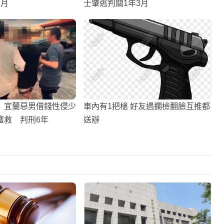
3月
士肇逃判關1年3月
】宜蘭惡男借錢性侵少
車內有1把槍 好友遇攔檢翻臉互推都
獲救 判刑6年
送辦