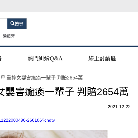
搜尋
通姦罪
路
熱門糾紛Q&A
線上討論區
母 重摔女嬰害癱瘓一輩子 判賠2654萬
嬰害癱瘓一輩子 判賠2654萬
2021-12-22
211222000490-260106?chdtv