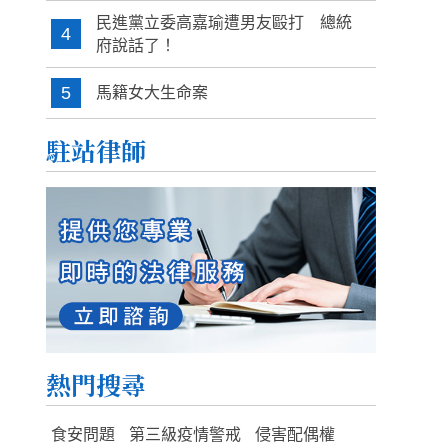
民進黨立委高嘉瑜遭男友毆打 總統
4
府說話了！
5
馬籍女大生命案
駐站律師
熱門搜尋
食安問題
第三級疫情警戒
侵害配偶權