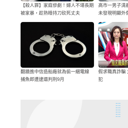
【殺人罪】家庭慘劇！婦人不堪長期
高市一男子清
被家暴，趁熟睡持刀砍死丈夫
未發現明顯外
翻牆進中信造船廠就為偷一綑電線
假求職真詐騙
捕魚郎遭逮還判刑9月
犯