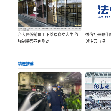
台大醫院前員工下藥猥褻女大生 依
徵信社是做什
強制猥褻罪判刑2年
與注意事項
精選推薦