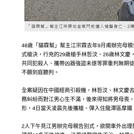
48歲「貓霖幫」幫主江宗霖去年9月甫辦完母
式槍決，行兇的29歲槍手林哲汶、26歲林文
共同犯殺人、攜帶凶器強盜未遂等罪重判無期
不願到庭聽判。
全案疑因在中國經商引殺機，林哲汶、林文慶去
務糾紛而對江男心生不滿，後來得知將男母喪
形，4日當天凌晨先後攜槍、彈入住龍潭區摩鐵
2人下午見江男辦完母親告別式，欲開車外出理