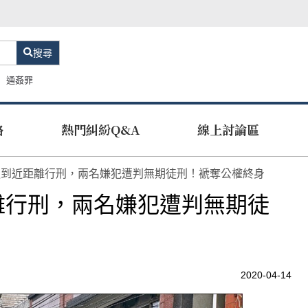
搜尋
通姦罪
路
熱門糾紛Q&A
線上討論區
遭到近距離行刑，兩名嫌犯遭判無期徒刑！褫奪公權終身
離行刑，兩名嫌犯遭判無期徒
2020-04-14