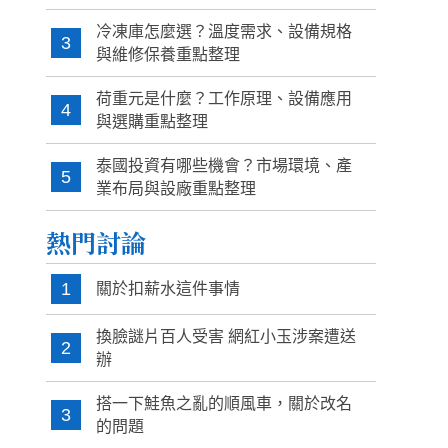
冷凍庫怎麼選？溫度需求、設備規格
3
與維修保養重點整理
荷重元是什麼？工作原理、設備應用
4
與選購重點整理
泰國投資有哪些機會？市場環境、產
5
業布局與設廠重點整理
熱門討論
1
關於扣薪水這件事情
換臉謎片百人受害 網紅小玉涉案遭送
2
辦
搭一下鮭魚之亂的順風車，關於改名
3
的問題