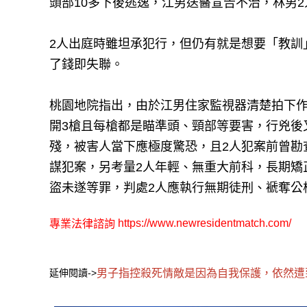
頭部10多下後逃逸，江男送醫宣告不治，林男
2人出庭時雖坦承犯行，但仍有就是想要「教訓
了錢即失聯。
桃園地院指出，由於江男住家監視器清楚拍下作
開3槍且每槍都是瞄準頭、頸部等要害，行兇後
殘，被害人當下應極度驚恐，且2人犯案前曾勘
謀犯案，另考量2人年輕、無重大前科，長期矯
盜未遂等罪，判處2人應執行無期徒刑、褫奪公
https://www.newresidentmatch.com/
專業法律諮詢
延伸閱讀->
男子指控殺死情敵是因為自我保護，依然遭