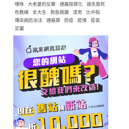
嘿咻
大老婆的反擊
通姦除罪化
過失致死
色教練
女大生
狗急跳牆
渣男
比中指
傳染病防治法
通姦罪
防疫
疫情
疫苗
定讞