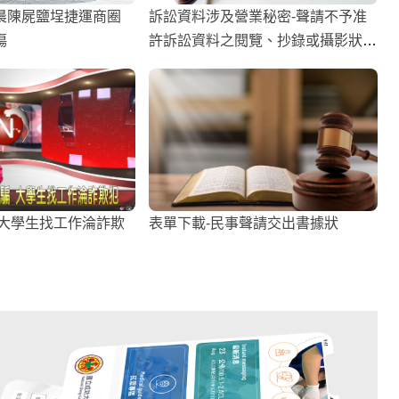
晨陳屍鹽埕捷運商圈
訴訟資料涉及營業秘密-聲請不予准
傷
許訴訟資料之閱覽、抄錄或攝影狀
（民事/行政訴訟）
 大學生找工作淪詐欺
表單下載-民事聲請交出書據狀