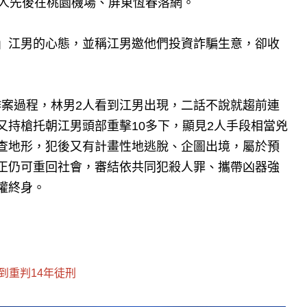
2人先後在桃園機場、屏東恆春落網。
」江男的心態，並稱江男邀他們投資詐騙生意，卻收
案過程，林男2人看到江男出現，二話不說就趨前連
又持槍托朝江男頭部重擊10多下，顯見2人手段相當兇
查地形，犯後又有計畫性地逃脫、企圖出境，屬於預
正仍可重回社會，審結依共同犯殺人罪、攜帶凶器強
權終身。
到重判14年徒刑