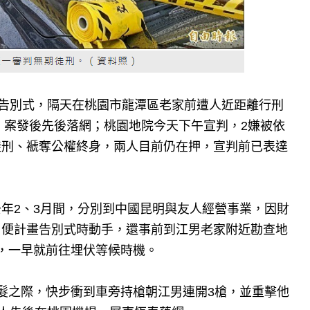
親告別式，隔天在桃園市龍潭區老家前遭人近距離行刑
慶，案發後先後落網；桃園地院今天下午宣判，2嫌被依
徒刑、褫奪公權終身，兩人目前仍在押，宣判前已表達
年2、3月間，分別到中國昆明與友人經營事業，因財
，便計畫告別式時動手，還事前到江男老家附近勘查地
，一早就前往埋伏等候時機。
髮之際，快步衝到車旁持槍朝江男連開3槍，並重擊他