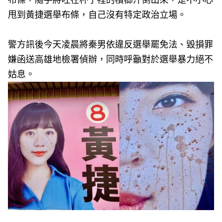
布條，隨手將吐在杯子裡的檳榔汁倒出來，是不小心
甩到黃捷選舉布條，自己沒有特定政治立場。
警方訊後今天凌晨將秦男依違反選舉罷免法、毀損罪
嫌函送高雄地檢署偵辦，同時呼籲對於選舉暴力絕不
姑息。