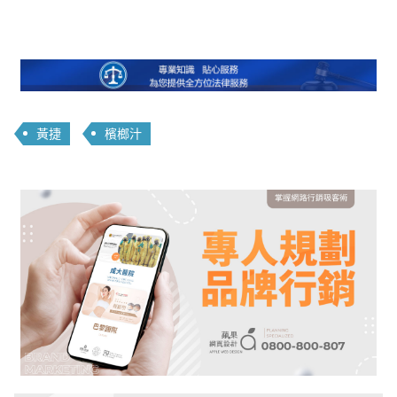
黃捷
檳榔汁