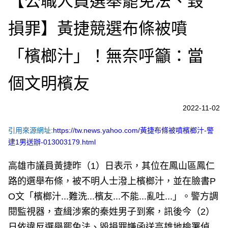
【公職人員選舉罷免法、毀
損罪】黃捷競選布條被噴
「檳榔汁」！無奈呼籲：當
個文明檳友
2022-11-02
引用來源網址:
https://tw.news.yahoo.com/黃捷布條被噴檳榔汁-警
逮1男送辦-013003179.html
高雄市議員黃捷昨（1）日表示，其位在鳳山區鳳仁
路的選舉布條，被不明人士潑上檳榔汁，並在臉書P
O文「檳榔汁...難洗...檳友...不能...亂吐...」。警方調
閱監視器，查緝涉案的秦姓男子到案，訊後今（2）
日依違反選舉罷免法、毀損罪嫌函送高雄地檢署偵