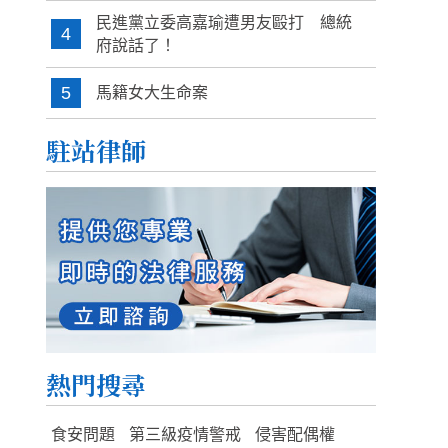
民進黨立委高嘉瑜遭男友毆打 總統
4
府說話了！
5
馬籍女大生命案
駐站律師
熱門搜尋
食安問題
第三級疫情警戒
侵害配偶權