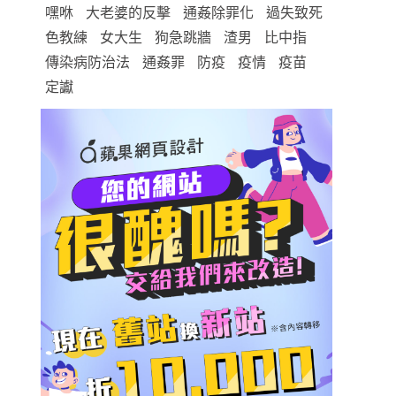
嘿咻
大老婆的反擊
通姦除罪化
過失致死
色教練
女大生
狗急跳牆
渣男
比中指
傳染病防治法
通姦罪
防疫
疫情
疫苗
定讞