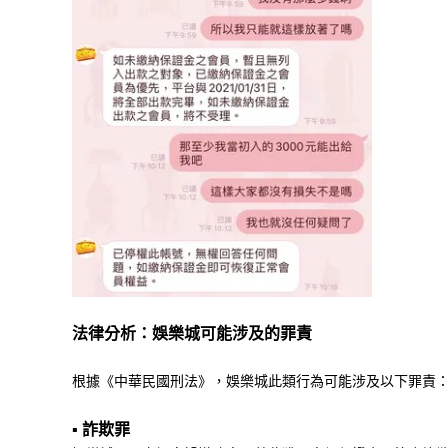
法律分析：娛樂城可能涉及的罪責
根據《中華民國刑法》，娛樂城此類行為可能涉及以下罪責
▪︎ 詐欺罪