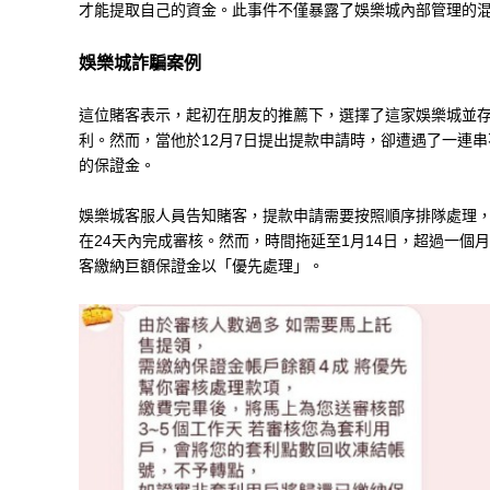
才能提取自己的資金。此事件不僅暴露了娛樂城內部管理的
娛樂城詐騙案例
這位賭客表示，起初在朋友的推薦下，選擇了這家娛樂城並存
利。然而，當他於12月7日提出提款申請時，卻遭遇了一連
的保證金。
娛樂城客服人員告知賭客，提款申請需要按照順序排隊處理，
在24天內完成審核。然而，時間拖延至1月14日，超過一
客繳納巨額保證金以「優先處理」。