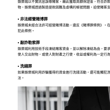
娛樂城以不實訊息誤導賭客，藉此獲取高額保證金，符合詐
物，娛樂城透過製造提款困難及虛構的帳號問題，迫使賭客
▪︎ 非法經營賭博罪
娛樂城未經合法許可經營賭博活動，違反《賭博罪條例》。
犯此條例。
▪︎ 敲詐勒索罪
娛樂城利用技術手段凍結賭客資金，並以解除凍結為由，要
使人交出財物，或使人對財產之行使、收益或權利為一定行
▪︎ 洗錢罪
如果娛樂城利用詐騙獲得的資金進行洗錢活動，還可能觸犯
法。