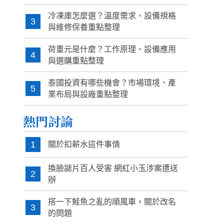
冷凍庫怎麼選？溫度需求、設備規格
3
與維修保養重點整理
荷重元是什麼？工作原理、設備應用
4
與選購重點整理
泰國投資有哪些機會？市場環境、產
5
業布局與設廠重點整理
熱門討論
1
關於扣薪水這件事情
換臉謎片百人受害 網紅小玉涉案遭送
2
辦
搭一下鮭魚之亂的順風車，關於改名
3
的問題