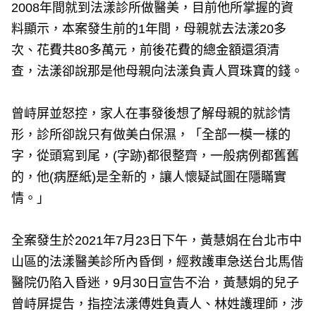
2008年間就到法漾診所做醫美，目前他所掌握的資
料顯示，本案發生前的1年間，母親就去法漾20多
次、花費共80多萬元，前後花費的總金額還須清
查，法漾卻說那是他母親向法漾負責人買珠寶的錢。
曾峙屏並怒控，家人在事發後想了解母親的就診情
形，診所卻說只有做美白保濕，「全部一模一樣的
字，從頭寫到尾，(字跡)都很整齊，一般病例都舊舊
的，他(病歷紙)是全新的，讓人懷疑試圖在隱瞞實
情。」
全案發生於2021年7月23日下午，黃慧娟在台北市中
山區的法漾醫美診所內昏倒，經救護車急送台北馬偕
醫院仍陷入昏迷，9月30日宣告不治，黃慧娟的兒子
曾峙屏提告，指控法漾傅姓負責人、林姓護理師，涉