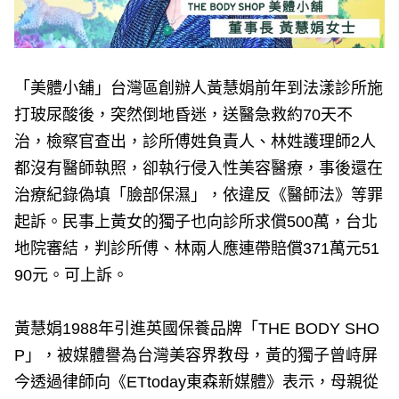
「美體小舖」台灣區創辦人黃慧娟前年到法漾診所施
打玻尿酸後，突然倒地昏迷，送醫急救約70天不
治，檢察官查出，診所傅姓負責人、林姓護理師2人
都沒有醫師執照，卻執行侵入性美容醫療，事後還在
治療紀錄偽填「臉部保濕」，依違反《醫師法》等罪
起訴。民事上黃女的獨子也向診所求償500萬，台北
地院審結，判診所傅、林兩人應連帶賠償371萬元51
90元。可上訴。
黃慧娟1988年引進英國保養品牌「THE BODY SHO
P」，被媒體譽為台灣美容界教母，黃的獨子曾峙屏
今透過律師向《ETtoday東森新媒體》表示，母親從