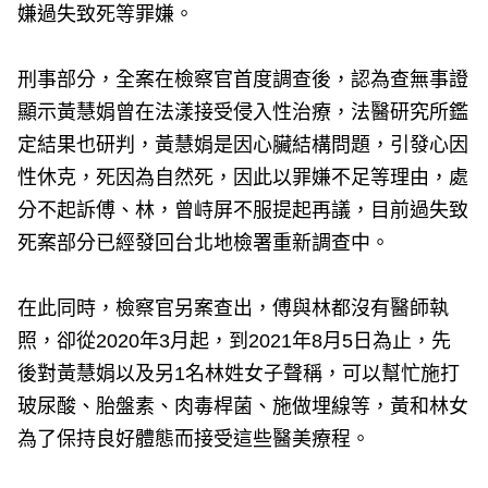
嫌過失致死等罪嫌。
刑事部分，全案在檢察官首度調查後，認為查無事證
顯示黃慧娟曾在法漾接受侵入性治療，法醫研究所鑑
定結果也研判，黃慧娟是因心臟結構問題，引發心因
性休克，死因為自然死，因此以罪嫌不足等理由，處
分不起訴傅、林，曾峙屏不服提起再議，目前過失致
死案部分已經發回台北地檢署重新調查中。
在此同時，檢察官另案查出，傅與林都沒有醫師執
照，卻從2020年3月起，到2021年8月5日為止，先
後對黃慧娟以及另1名林姓女子聲稱，可以幫忙施打
玻尿酸、胎盤素、肉毒桿菌、施做埋線等，黃和林女
為了保持良好體態而接受這些醫美療程。