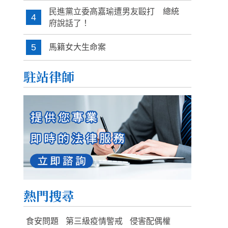
民進黨立委高嘉瑜遭男友毆打 總統
4
府說話了！
5
馬籍女大生命案
駐站律師
熱門搜尋
食安問題
第三級疫情警戒
侵害配偶權