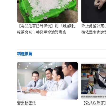
【毒品危害防制條例】用「雞屎味」
汐止勇警薛定
掩蓋臭味！養雞場慘淪製毒廠
德依肇事逃逸等
精選推薦
營業秘密法
【公共危險罪