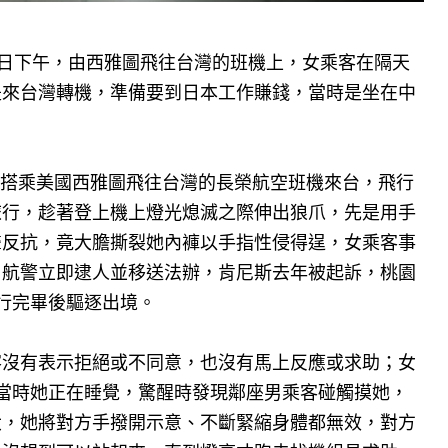
2日下午，由西雅圖飛往台灣的班機上，女乘客在隔天
是來台灣轉機，準備要到日本工作賺錢，當時是坐在中
去年搭乘美國西雅圖飛往台灣的長榮航空班機來台，飛行
旅行，趁著登上機上燈光熄滅之際伸出狼爪，先是用手
聲反抗，竟大膽撕裂她內褲以手指性侵得逞，女乘客事
，航警立即逮人並移送法辦，肯尼斯去年被起訴，桃園
行完畢後驅逐出境。
客沒有表示拒絕或不同意，也沒有馬上反應或求助；女
當時她正在睡覺，驚醒時發現鄰座男乘客碰觸摸她，
大，她將對方手撥開示意、不斷緊縮身體都無效，對方