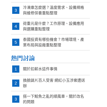
冷凍庫怎麼選？溫度需求、設備規格
3
與維修保養重點整理
荷重元是什麼？工作原理、設備應用
4
與選購重點整理
泰國投資有哪些機會？市場環境、產
5
業布局與設廠重點整理
熱門討論
1
關於扣薪水這件事情
換臉謎片百人受害 網紅小玉涉案遭送
2
辦
搭一下鮭魚之亂的順風車，關於改名
3
的問題