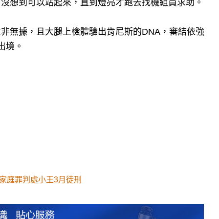
、沒想到可以站起來，直到燈亮才跑去找機組員求助。
非無據，且大腿上檢體驗出肯尼斯的DNA，審結依強
出境。
害家庭罪判處小王3月徒刑