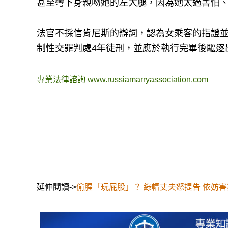
甚至彎下身親吻她的左大腿，因為她太過害怕
法官不採信肯尼斯的辯詞，認為女乘客的指證並
制性交罪判處4年徒刑，並應於執行完畢後驅逐
專業法律諮詢
www.russiamarryassociation.com
延伸閱讀->
偷腥「玩屁股」？ 綠帽丈夫怒提告 依妨