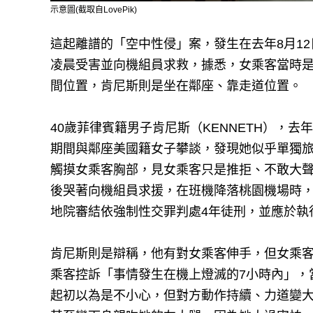
示意圖(截取自LovePik)
這起離譜的「空中性侵」案，發生在去年8月1
凌晨受害並向機組員求救，據悉，女乘客當時
間位置，肯尼斯則是坐在鄰座、靠走道位置。
40歲菲律賓籍男子肯尼斯（KENNETH），
期間與鄰座美國籍女子攀談，發現她似乎單獨
觸摸女乘客胸部，見女乘客只是推拒、不敢大
後哭著向機組員求援，在班機降落桃園機場時
地院審結依強制性交罪判處4年徒刑，並應於執
肯尼斯則是辯稱，他有對女乘客伸手，但女乘
乘客控訴「事情發生在機上燈滅的7小時內」，
起初以為是不小心，但對方動作持續、力道變