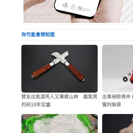
你可能會想知道
替友出氣虐死人又棄屍山林 義氣男
出車禍險喪命
判刑18年定讞
獲判無罪