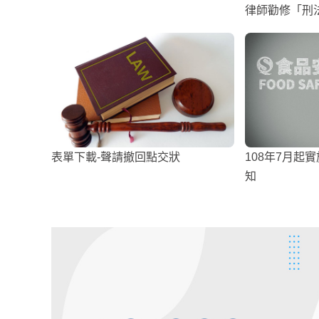
律師勸修「刑
打架博版面
表單下載-聲請撤回點交狀
108年7月起
知