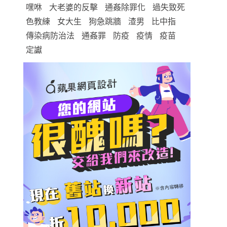
嘿咻
大老婆的反擊
通姦除罪化
過失致死
色教練
女大生
狗急跳牆
渣男
比中指
傳染病防治法
通姦罪
防疫
疫情
疫苗
定讞