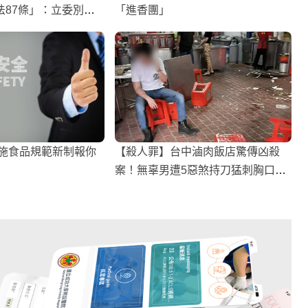
法87條」：立委別只
「進香團」
實施食品規範新制報你
【殺人罪】台中滷肉飯店驚傳凶殺
案！無辜男遭5惡煞持刀猛刺胸口，
送醫不治