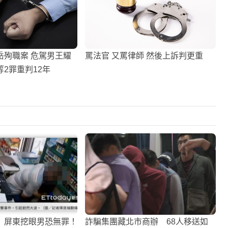
岳殉職案 危駕男王耀
罵法官 又罵律師 然後上訴判更重
2罪重判12年
】屏東挖眼男恐無罪！
詐騙集團藏北市商辦 68人移送如