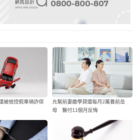
 還被檢控假車禍詐保
允幫前妻繳學貸還每月2萬養前岳
母 醫付11個月反悔