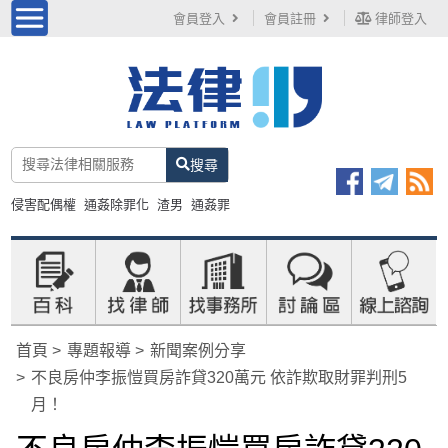
會員登入
會員註冊
律師登入
搜尋
侵害配偶權
通姦除罪化
渣男
通姦罪
首頁
專題報導
新聞案例分享
不良房仲李振愷買房詐貸320萬元 依詐欺取財罪判刑5
月！