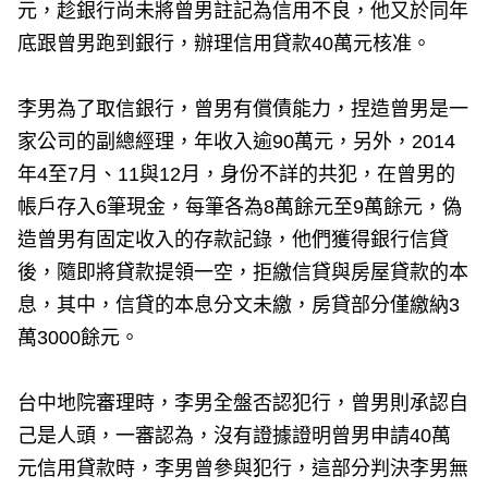
元，趁銀行尚未將曾男註記為信用不良，他又於同年
底跟曾男跑到銀行，辦理信用貸款40萬元核准。
李男為了取信銀行，曾男有償債能力，捏造曾男是一
家公司的副總經理，年收入逾90萬元，另外，2014
年4至7月、11與12月，身份不詳的共犯，在曾男的
帳戶存入6筆現金，每筆各為8萬餘元至9萬餘元，偽
造曾男有固定收入的存款記錄，他們獲得銀行信貸
後，隨即將貸款提領一空，拒繳信貸與房屋貸款的本
息，其中，信貸的本息分文未繳，房貸部分僅繳納3
萬3000餘元。
台中地院審理時，李男全盤否認犯行，曾男則承認自
己是人頭，一審認為，沒有證據證明曾男申請40萬
元信用貸款時，李男曾參與犯行，這部分判決李男無