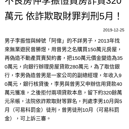
不良房仲李振愷買房詐貸320
萬元 依詐欺取財罪判刑5月！
2019-12-25
男子李振愷與綽號「阿偉」的不詳男子，2013年找
來無業遊民曾勝煜，用曾男之名購買150萬元房屋，
再偽造不動產買賣契約書，把150萬元價金變造為35
0萬元，向銀行辦理房屋貸款280萬元，為了取信銀
行，李男偽造曾男是一家公司的副總經理，年收入9
0萬元，銀行核貸後，李男與曾男又申辦信用貸款40
萬元獲准，之後拒付兩項貸款本息，留下約320餘萬
元呆帳，法院依詐欺取財等罪名，判處李男10月與5
月（可易科罰金）徒刑，曾男徒刑10月（可易科罰
金），可上訴三審。