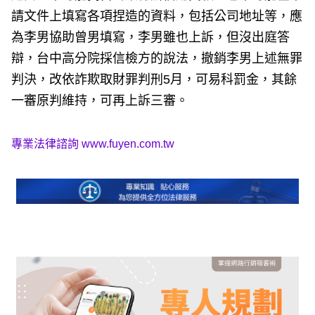
請文件上填寫各項捏造的資料，包括公司地址等，應
為李男協助曾男填寫，李男雖也上訴，但沒出庭答
辯，台中高分院採信檢方的說法，撤銷李男上述無罪
判決，改依詐欺取財罪判刑5月，可易科罰金，其餘
一審原判維持，可再上訴三審。
專業法律諮詢
www.fuyen.com.tw