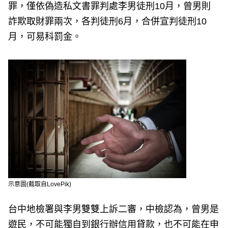
罪，僅依偽造私文書罪判處李男徒刑10月，曾男則
詐欺取財罪兩次，各判徒刑6月，合併宣判徒刑10
月，可易科罰金。
示意圖(截取自LovePik)
台中地檢署與李男雙雙上訴二審，中檢認為，曾男是
遊民，不可能獨自到銀行辦信用貸款，也不可能在申