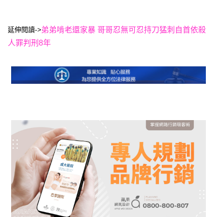
延伸閱讀->
弟弟啃老還家暴 哥哥忍無可忍持刀猛刺自首依殺
人罪判刑8年