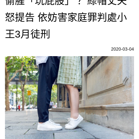
偷腥「玩屁股」？ 綠帽丈夫
怒提告 依妨害家庭罪判處小
王3月徒刑
2020-03-04