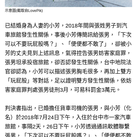
示意圖(截取自LovePik)
已結婚身為人妻的小芳，2018年間與張姓男子到汽
車旅館發生性關係，事後小芳傳簡訊給張男，「下次
可以不要玩屁股嗎？」、「便便都不敢了」，卻被小
芳的丈夫見到上述訊息，氣得控告張男妨害家庭罪，
張男坦承投宿旅館，卻否認發生性關係，台中地院法
官卻認為，小芳可以描述張男胸毛很多，再加上雙方
「玩屁股」等對話，足以證明雙方發生性關係，依妨
害家庭罪判處張男徒刑3月，可易科罰金3萬元。
判決書指出，已婚擔任貨車司機的張男，與小芳（化
名）於2018年7月24日下午，入住於台中市一家汽車
旅館，事隔2天，26日下午，小芳透過通訊軟體聯繫
張男，「下次可以不要玩屁股嗎？」、「便便都不敢