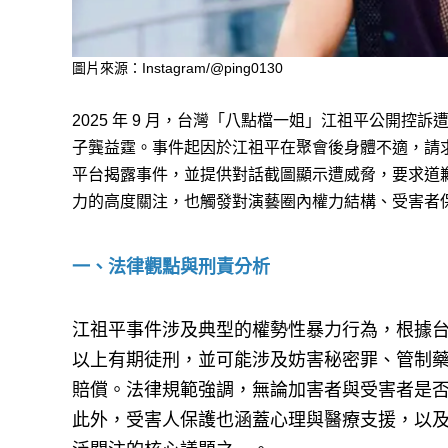
圖片來源：Instagram/@ping0130
2025 年 9 月，台灣「八點檔一姐」江祖平公開
子龔益霆。事件起因於江祖平在聚會後身體不適，請
平台揭露事件，並提供對話截圖顯示遭威脅，要求道
力的高度關注，也觸發對演藝圈內權力結構、受害者
一、法律觀點與刑責分析
江祖平事件涉及典型的權勢性暴力行為，根據台灣刑
以上有期徒刑，並可能涉及妨害秘密罪、管制
賠償。法律規範強調，無論加害者與受害者是
此外，受害人保護也涵蓋心理與醫療支援，以