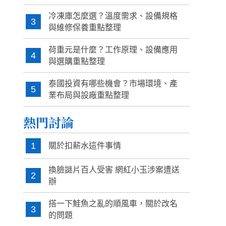
冷凍庫怎麼選？溫度需求、設備規格
3
與維修保養重點整理
荷重元是什麼？工作原理、設備應用
4
與選購重點整理
泰國投資有哪些機會？市場環境、產
5
業布局與設廠重點整理
熱門討論
1
關於扣薪水這件事情
換臉謎片百人受害 網紅小玉涉案遭送
2
辦
搭一下鮭魚之亂的順風車，關於改名
3
的問題