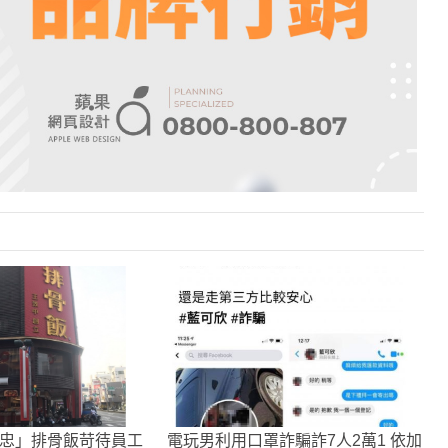
正忠」排骨飯苛待員工
電玩男利用口罩詐騙詐7人2萬1 依加