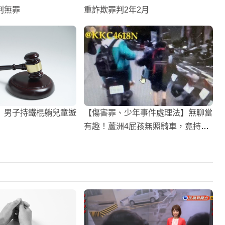
判無罪
重詐欺罪判2年2月
】男子持鐵棍躺兒童遊
【傷害罪、少年事件處理法】無聊當
有趣！蘆洲4屁孩無照騎車，竟持
「安全帽」沿路砸學生