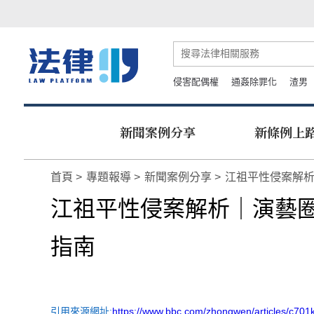
侵害配偶權
通姦除罪化
渣男
新聞案例分享
新條例上
首頁
專題報導
新聞案例分享
江祖平性侵案解
江祖平性侵案解析｜演藝
指南
引用來源網址:
https://www.bbc.com/zhongwen/articles/c701