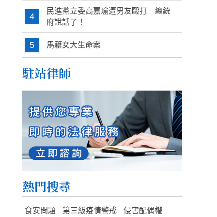
民進黨立委高嘉瑜遭男友毆打 總統
4
府說話了！
5
馬籍女大生命案
駐站律師
熱門搜尋
食安問題
第三級疫情警戒
侵害配偶權