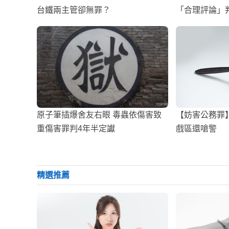
台鐵兩主管卻無罪？
「合理評論」
原子筆插爆舍友右眼 毒蟲依傷害致
【妨害公務罪
重傷害罪判4年半定讞
戲區還嗆警
精選推薦