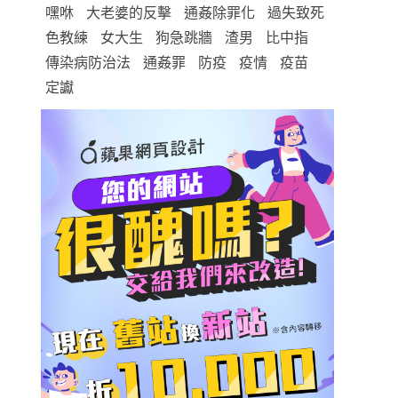
嘿咻
大老婆的反擊
通姦除罪化
過失致死
色教練
女大生
狗急跳牆
渣男
比中指
傳染病防治法
通姦罪
防疫
疫情
疫苗
定讞