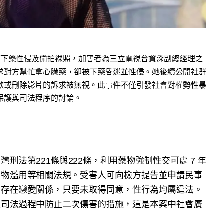
控訴遭下藥性侵及偷拍裸照，加害者為三立電視台資深副總經理之
求對方幫忙拿心臟藥，卻被下藥昏迷並性侵。她後續公開社群
歉或刪除影片的訴求被無視。此事件不僅引發社會對權勢性暴
保護與司法程序的討論。
法第221條與222條，利用藥物強制性交可處 7 年
藥物濫用等相關法規。受害人可向檢方提告並申請民事
否存在戀愛關係，只要未取得同意，性行為均屬違法。
及司法過程中防止二次傷害的措施，這是本案中社會廣