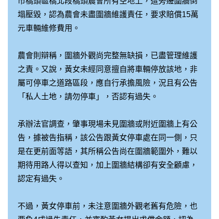
市橋頭區橋北段橋頭農會所有空地上，遭旁邊圍牆倒
塌壓毀，認為農會未盡圍牆維護責任，要求賠償15萬
元車輛維修費用。
農會則辯稱，圍牆外觀尚完整無缺損，已盡管理維護
之責。又說，黃女未經同意擅自將車輛停放該地，非
屬可停車之道路區段，應自行承擔風險，況且有公告
「私人土地，請勿停車」，否認有過失。
承辦法官調查，肇事現場未見圍牆或附近圍牆上有公
告，據被告指稱，該公告跟黃女停車處在同一側，只
是在更前面等語，其所稱公告尚在圍牆範圍外，難以
期待用路人得以查知，加上圍牆結構卻有安全顧慮，
認定有過失。
不過，黃女停車前，未注意圍牆外觀老舊有危險，也