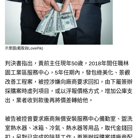
示意圖(截取自LovePik)
判決書指出，黃前主任現年50歲，2018年間任職林
園工業區服務中心，5年任期內，發包綠美化、景觀
改善工程案，被控涉嫌向廠商要求回扣，由下屬簽辦
採購案時虛列項目，或以浮報價格方式，增加公庫支
出，業者收到款後再將價差轉給他。
被告被控曾要求廠商無償安裝服務中心備勤室、盥洗
室熱水器、冰箱、冷氣、熱水器等用品，取代金錢回
扣，另對已完成的除草工作，再簽辦採購案請廠商配