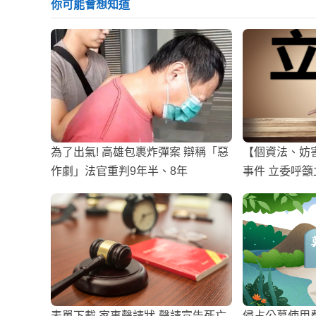
你可能會想知道
為了出氣! 高雄包裹炸彈案 辯稱「惡
【個資法、妨
作劇」法官重判9年半、8年
事件 立委呼
表單下載 家事聲請狀-聲請宣告死亡
侵占公墓使用