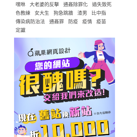
嘿咻
大老婆的反擊
通姦除罪化
過失致死
色教練
女大生
狗急跳牆
渣男
比中指
傳染病防治法
通姦罪
防疫
疫情
疫苗
定讞