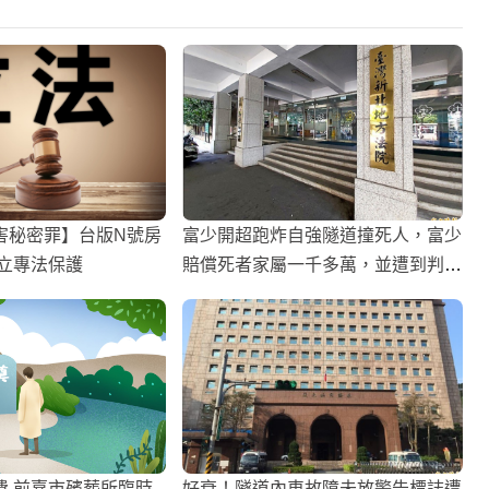
害秘密罪】台版N號房
富少開超跑炸自強隧道撞死人，富少
籲立專法保護
賠償死者家屬一千多萬，並遭到判刑
一年兩個月
費 前嘉市殯葬所臨時
好衰！隧道內車故障未放警告標誌遭