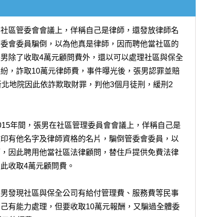
某社區管委會會議上，佯稱自己是律師，還發放律師名
管委會委員騙倒，以為他真是律師，因而聘他當社區的
男除了收取4萬元顧問費外，還以可以處理社區與保全
紛，詐取10萬元律師費，事件曝光後，張男認罪並賠
新北地院因此依詐欺取財罪，判他3個月徒刑，緩刑2
015年間，張男在社區管理委員會會議上，佯稱自己是
放印有他名字及律師資格的名片，騙倒管委會委員，以
師，因此聘用他當社區法律顧問，替住戶提供免費法律
此收取4萬元顧問費。
張男發現社區與保全公司有給付管理費、服務費等民事
己有能力處理，但要收取10萬元報酬，又騙過全體委