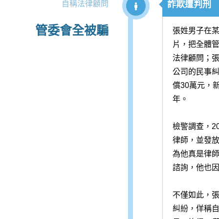
自稱法律顧問
詐欺遭判刑
管委會全被騙
張姓男子在
片，把全體
法律顧問；張
公司的民事糾
償30萬元，
年。
檢警調查，2
律師，並發
為他真是律
諮詢，他也因
不僅如此，
糾紛，佯稱自