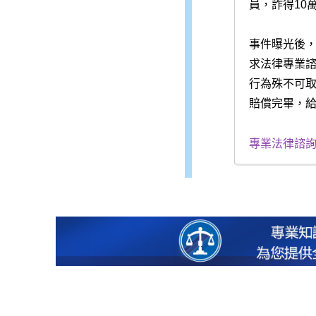
員，詐得10
事件曝光後，
求法律專業
行為殊不可
賠償完畢，
專業法律諮