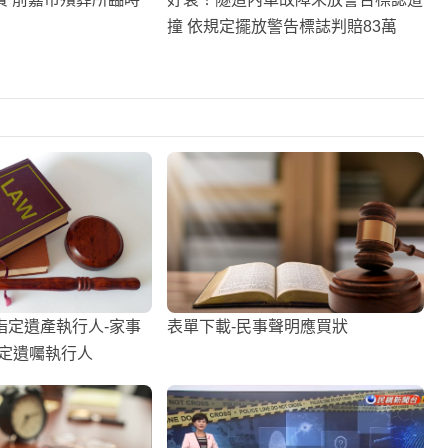
撞 依規定擺放警告標誌判賠83萬
指定遺產執行人-家事
表單下載-民事聲明應買狀
指定遺囑執行人