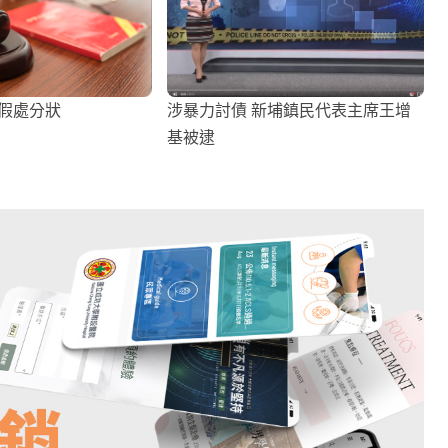
請假處分狀
涉暴力討債 新埔鎮民代表主席王增
基被逮