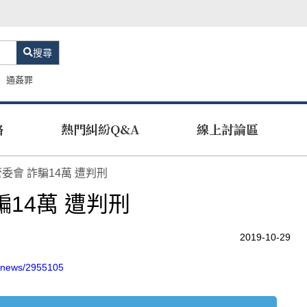
搜尋
通姦罪
路
熱門糾紛Q&A
線上討論區
委會 詐騙14萬 遭判刑
14萬 遭判刑
2019-10-29
ngnews/2955105