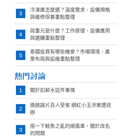
冷凍庫怎麼選？溫度需求、設備規格
3
與維修保養重點整理
荷重元是什麼？工作原理、設備應用
4
與選購重點整理
泰國投資有哪些機會？市場環境、產
5
業布局與設廠重點整理
熱門討論
1
關於扣薪水這件事情
換臉謎片百人受害 網紅小玉涉案遭送
2
辦
搭一下鮭魚之亂的順風車，關於改名
3
的問題