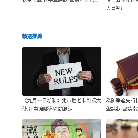
人員判刑
精選推薦
《九月一日新制》北市敬老卡可擴大
為防爭產先行
使用 自強隧道區間測速
聲請狀-聲請