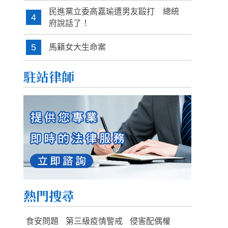
民進黨立委高嘉瑜遭男友毆打 總統
4
府說話了！
5
馬籍女大生命案
駐站律師
熱門搜尋
食安問題
第三級疫情警戒
侵害配偶權