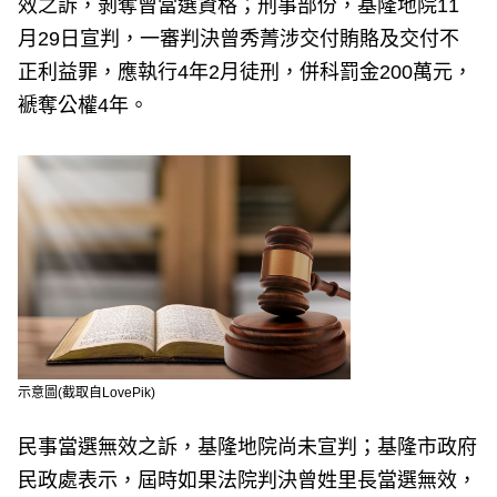
效之訴，剝奪曾當選資格；刑事部份，基隆地院11
月29日宣判，一審判決曾秀菁涉交付賄賂及交付不
正利益罪，應執行4年2月徒刑，併科罰金200萬元，
褫奪公權4年。
示意圖(截取自LovePik)
民事當選無效之訴，基隆地院尚未宣判；基隆市政府
民政處表示，屆時如果法院判決曾姓里長當選無效，