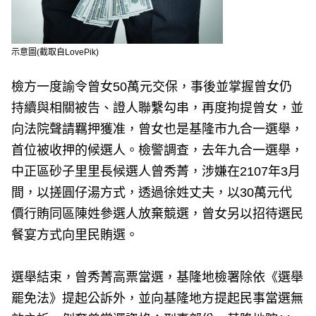
示意圖(截取自LovePik)
檢方一度諭令曾女50萬元交保，事後並掌握曾女仍
持續與相關被告、證人聯繫勾串，再度拘提曾女，並
向法院聲請羈押獲准，曾女也是基隆市九合一選舉，
首位被收押的候選人。檢警調查，去年九合一選舉，
中正區砂子里里長候選人曾秀菁，涉嫌在2107年3月
間，以搓圓仔湯方式，透過徐姓丈夫，以30萬元代
價行賄同區陳姓參選人放棄競選，曾女另以招待選民
餐宴方式向里民賄選。
選舉結束，曾秀菁高票當選，基隆地檢署除依《選舉
罷免法》提起公訴外，並向基隆地方提起民事當選無