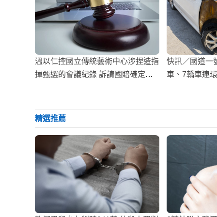
溫以仁控國立傳統藝術中心涉捏造指
快訊／國道一號
揮甄選的會議紀錄 訴請國賠確定敗
車、7轎車連
訴
精選推薦