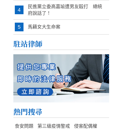
民進黨立委高嘉瑜遭男友毆打 總統
4
府說話了！
5
馬籍女大生命案
駐站律師
熱門搜尋
食安問題
第三級疫情警戒
侵害配偶權