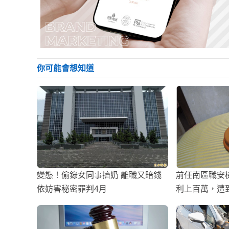
你可能會想知道
變態！偷錄女同事擠奶 離職又賠錢
前任南區職安
依妨害秘密罪判4月
利上百萬，遭到