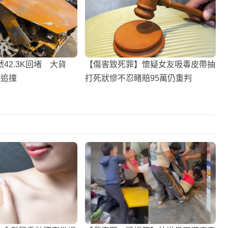
42.3K回堵 大貨
【傷害致死罪】懷疑女友吸毒皮帶抽
環追撞
打死狀慘不忍睹賠95萬仍重判