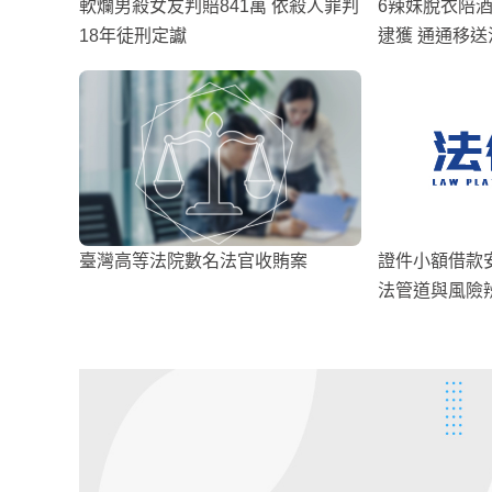
軟爛男殺女友判賠841萬 依殺人罪判
6辣妹脫衣陪酒
18年徒刑定讞
逮獲 通通移送
臺灣高等法院數名法官收賄案
證件小額借款
法管道與風險