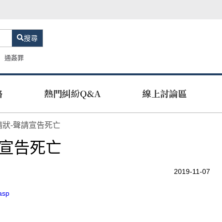
搜尋
通姦罪
路
熱門糾紛Q&A
線上討論區
請狀-聲請宣告死亡
請宣告死亡
2019-11-07
.asp