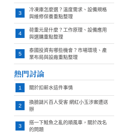
冷凍庫怎麼選？溫度需求、設備規格
3
與維修保養重點整理
荷重元是什麼？工作原理、設備應用
4
與選購重點整理
泰國投資有哪些機會？市場環境、產
5
業布局與設廠重點整理
熱門討論
1
關於扣薪水這件事情
換臉謎片百人受害 網紅小玉涉案遭送
2
辦
搭一下鮭魚之亂的順風車，關於改名
3
的問題