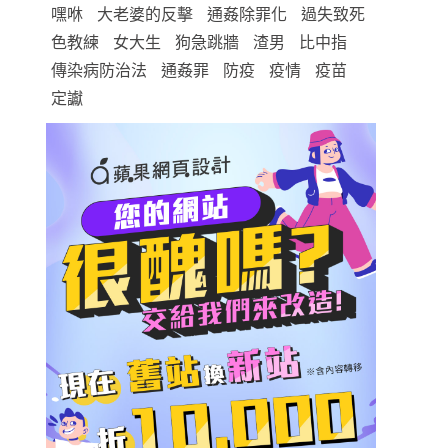
嘿咻
大老婆的反擊
通姦除罪化
過失致死
色教練
女大生
狗急跳牆
渣男
比中指
傳染病防治法
通姦罪
防疫
疫情
疫苗
定讞