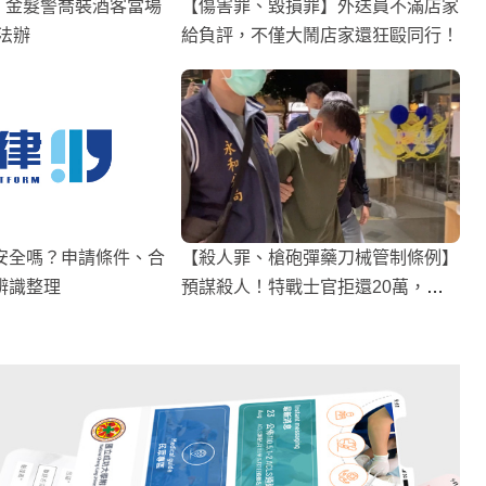
 金髮警喬裝酒客當場
【傷害罪、毀損罪】外送員不滿店家
法辦
給負評，不僅大鬧店家還狂毆同行！
安全嗎？申請條件、合
【殺人罪、槍砲彈藥刀械管制條例】
辨識整理
預謀殺人！特戰士官拒還20萬，對
債主開槍