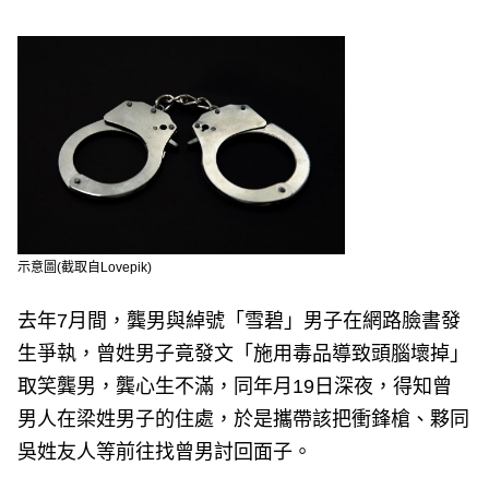
示意圖(截取自Lovepik)
去年7月間，龔男與綽號「雪碧」男子在網路臉書發
生爭執，曾姓男子竟發文「施用毒品導致頭腦壞掉」
取笑龔男，龔心生不滿，同年月19日深夜，得知曾
男人在梁姓男子的住處，於是攜帶該把衝鋒槍、夥同
吳姓友人等前往找曾男討回面子。