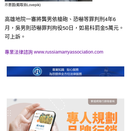
示意圖(截取自Lovepik)
高雄地院一審將龔男依槍砲、恐嚇等罪判刑4年6
月，吳男則恐嚇罪判拘役50日，如易科罰金5萬元。
可上訴。
www.russiamarryassociation.com
專業法律諮詢