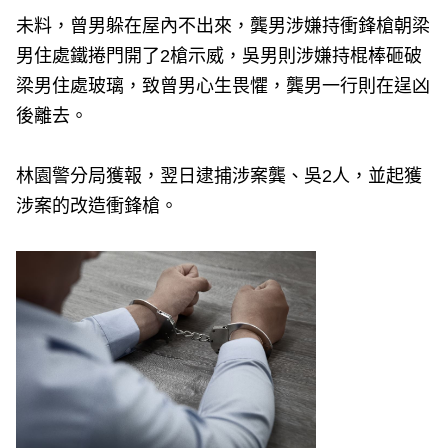
未料，曾男躲在屋內不出來，龔男涉嫌持衝鋒槍朝梁
男住處鐵捲門開了2槍示威，吳男則涉嫌持棍棒砸破
梁男住處玻璃，致曾男心生畏懼，龔男一行則在逞凶
後離去。
林園警分局獲報，翌日逮捕涉案龔、吳2人，並起獲
涉案的改造衝鋒槍。