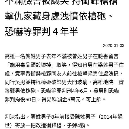
不滿臉書被譏笑 持衝鋒槍槍
擊仇家藏身處洩憤依槍砲、
恐嚇等罪判４年半
2020-01-03
高雄一名龔姓男子去年不滿被曾姓男子在臉書留言
「施用毒品頭殼壞掉」取笑，得知曾男在梁姓男子住
處，竟率帶衝鋒槍夥同友人前往槍擊梁男住處洩憤，
同行吳男並持棍棒砸破梁男大門玻璃，高雄地院一審
將龔男依槍砲、恐嚇等罪判刑4年6月，吳男則恐嚇
罪判拘役50日，得易科罰金5萬元。可上訴。
判決指出，龔姓男子8年前接受陳姓男子（2014年過
世）寄放一把改造衝鋒槍、子彈4顆。