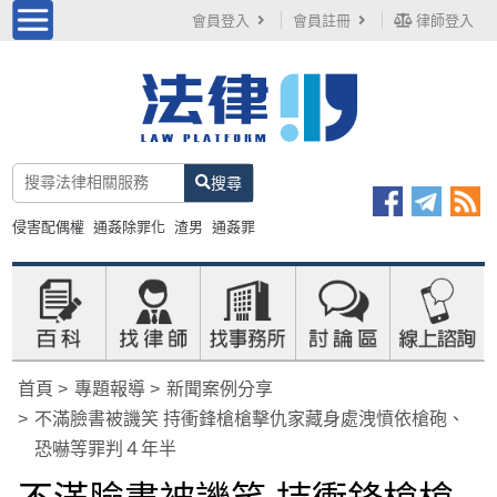
會員登入
會員註冊
律師登入
搜尋
侵害配偶權
通姦除罪化
渣男
通姦罪
首頁
專題報導
新聞案例分享
不滿臉書被譏笑 持衝鋒槍槍擊仇家藏身處洩憤依槍砲、
恐嚇等罪判４年半