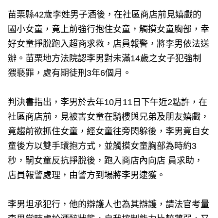
苗栗縣42歲李姓男子酒後，在社區商店前見嬉戲的
國小女童，竟上前強行抱住女童，觸摸女童胸部，幸
好女童掙脫跑入超商求救，店員報警，將李男依法送
辦。苗栗地方法院認李男對未滿14歲之女子犯強制
猥褻罪，處有期徒刑3年6個月。
判決書指出，李男於去年10月11日下午近2點許，在
社區商店前，見被害女童在騎樓與兄弟及朋友嬉戲，
竟趨前欲抓住女童，經女童往旁閃躲後，李男竟自女
童後方以雙手環抱方式，並觸摸女童胸部為時約3
秒，嗣女童反抗掙脫後，跑入商店內向店 員求助，
店員報警處理，由警方到場將李男逮獲。
李男坦承犯行，他的辯護人也為其辯護，請法官考量