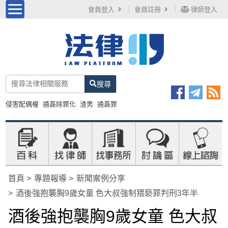
會員登入
會員註冊
律師登入
搜尋
侵害配偶權
通姦除罪化
渣男
通姦罪
首頁
專題報導
新聞案例分享
酒後強抱襲胸9歲女童 色大叔強制猥褻罪判刑3年半
酒後強抱襲胸9歲女童 色大叔