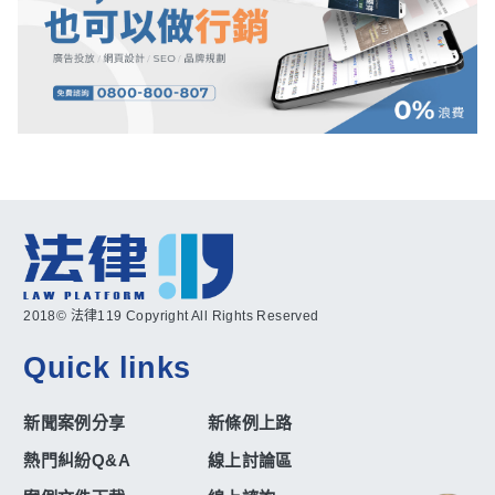
2018© 法律119 Copyright All Rights Reserved
Quick links
新聞案例分享
新條例上路
熱門糾紛Q&A
線上討論區