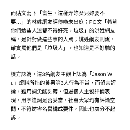
而貼文寫下「畜生，這樣弄妳女兒妳要不
要…」的林姓網友經傳喚未出庭；PO文「希望
你們這些人渣都不得好死，垃圾」的洪姓網友
稱，是針對做這些事的人罵；姚姓網友則說，
確實罵他們是「垃圾人」，也知道是不好聽的
話。
檢方認為，這3名網友主觀上認為「Jason W
u」爆料所指的黃男等3人行為不當，而留言評
論，雖用詞尖酸刻薄，但屬個人主觀評價表
現，用字遣詞是否妥當，社會大眾均有評論空
間，不符妨害名譽構成要件，因此也處分不起
訴。