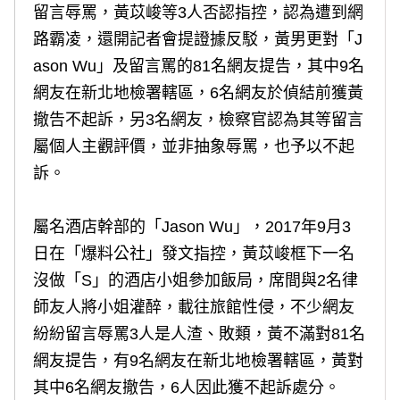
留言辱罵，黃苡峻等3人否認指控，認為遭到網
路霸凌，還開記者會提證據反駁，黃男更對「J
ason Wu」及留言罵的81名網友提告，其中9名
網友在新北地檢署轄區，6名網友於偵結前獲黃
撤告不起訴，另3名網友，檢察官認為其等留言
屬個人主觀評價，並非抽象辱罵，也予以不起
訴。
屬名酒店幹部的「Jason Wu」，2017年9月3
日在「爆料公社」發文指控，黃苡峻框下一名
沒做「S」的酒店小姐參加飯局，席間與2名律
師友人將小姐灌醉，載往旅館性侵，不少網友
紛紛留言辱罵3人是人渣、敗類，黃不滿對81名
網友提告，有9名網友在新北地檢署轄區，黃對
其中6名網友撤告，6人因此獲不起訴處分。