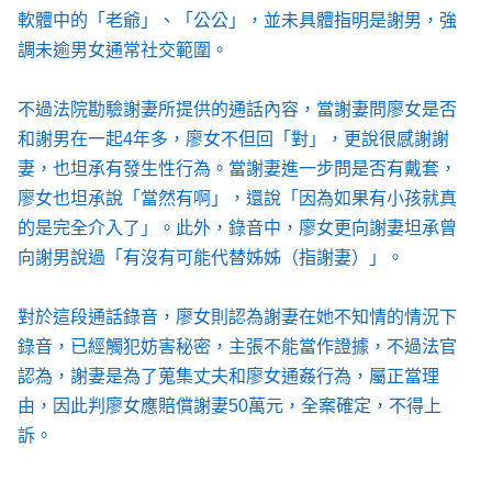
軟體中的「老爺」、「公公」，並未具體指明是謝男，強
調未逾男女通常社交範圍。
不過法院勘驗謝妻所提供的通話內容，當謝妻問廖女是否
和謝男在一起4年多，廖女不但回「對」，更說很感謝謝
妻，也坦承有發生性行為。當謝妻進一步問是否有戴套，
廖女也坦承說「當然有啊」，還說「因為如果有小孩就真
的是完全介入了」。此外，錄音中，廖女更向謝妻坦承曾
向謝男說過「有沒有可能代替姊姊（指謝妻）」。
對於這段通話錄音，廖女則認為謝妻在她不知情的情況下
錄音，已經觸犯妨害秘密，主張不能當作證據，不過法官
認為，謝妻是為了蒐集丈夫和廖女通姦行為，屬正當理
由，因此判廖女應賠償謝妻50萬元，全案確定，不得上
訴。