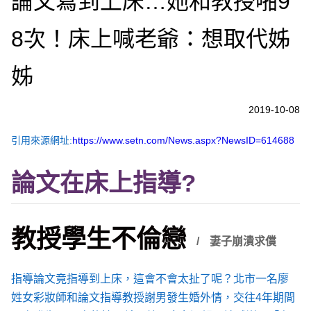
論文寫到上床…她和教授啪9
8次！床上喊老爺：想取代姊
姊
2019-10-08
引用來源網址:
https://www.setn.com/News.aspx?NewsID=614688
論文在床上指導?
教授學生不倫戀
妻子崩潰求償
指導論文竟指導到上床，這會不會太扯了呢？北市一名廖
姓女彩妝師和論文指導教授謝男發生婚外情，交往4年期間