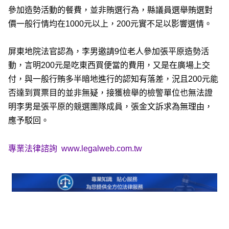
參加造勢活動的餐費，並非賄選行為，縣議員選舉賄選對
價一般行情均在1000元以上，200元實不足以影響選情。
屏東地院法官認為，李男邀請9位老人參加張平原造勢活
動，言明200元是吃東西買便當的費用，又是在廣場上交
付，與一般行賄多半暗地進行的認知有落差，況且200元能
否達到買票目的並非無疑，接獲檢舉的檢警單位也無法證
明李男是張平原的競選團隊成員，張金文訴求為無理由，
應予駁回。
專業法律諮詢
www.legalweb.com.tw