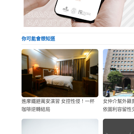
你可能會想知道
進摩鐵避萬安演習 女控性侵！一杯
女仲介幫外籍
咖啡逆轉結局
依圖利容留性