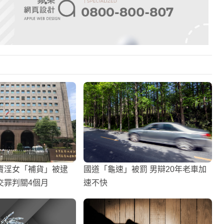
賣淫女「補貨」被逮
國道「龜速」被罰 男辯20年老車加
交罪判關4個月
速不快