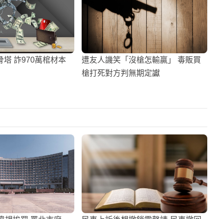
塔 詐970萬棺材本
遭友人譏笑「沒槍怎輸贏」 毒販買
槍打死對方判無期定讞