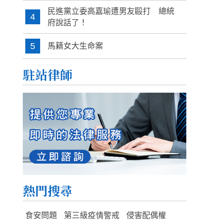
民進黨立委高嘉瑜遭男友毆打 總統
4
府說話了！
5
馬籍女大生命案
駐站律師
熱門搜尋
食安問題
第三級疫情警戒
侵害配偶權