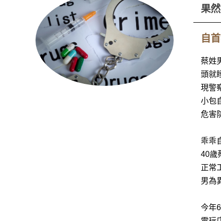
果然
自首
蔡姓
頭就
現警
小包
危害
乖乖
40
正常
男為
今年
電玩