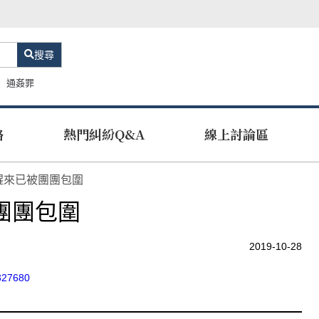
搜尋
通姦罪
路
熱門糾紛Q&A
線上討論區
醒來已被團團包圍
團團包圍
2019-10-28
1327680