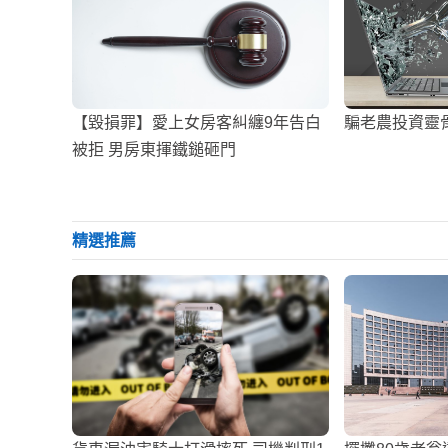
【毀損罪】愛上女房客糾纏9年告白
騙老農投資靈骨
被拒 男房東揮鐵鎚砸門
精選推薦