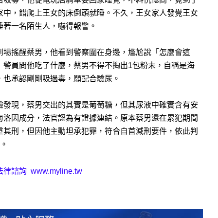
家中，錯爬上王女的床倒頭就睡。不久，王女家人發覺王女
睡著一名陌生人，嚇得報警。
到場搖醒蔡男，他看到警察圍在身邊，尷尬說「怎麼會這
」警員問他吃了什麼，蔡男不得不掏出1包粉末，自稱是海
，也承認剛剛吸過毒，願配合驗尿。
驗發現，蔡男交出的其實是葡萄糖，但其尿液中確實含有安
海洛因成分，法官認為有證據連結。原本蔡男還在累犯期間
重其刑，但因他主動坦承犯罪，符合自首減刑要件，依此判
年。
法律諮詢
www.myline.tw