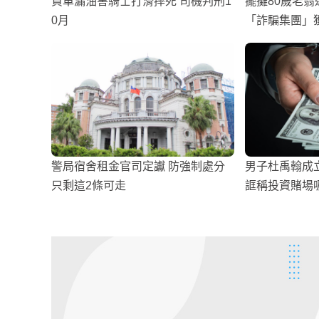
貨車漏油害騎士打滑摔死 司機判刑1
擺攤80歲老翁
0月
「詐騙集團」
警局宿舍租金官司定讞 防強制處分
男子杜禹翰成
只剩這2條可走
誆稱投資賭場