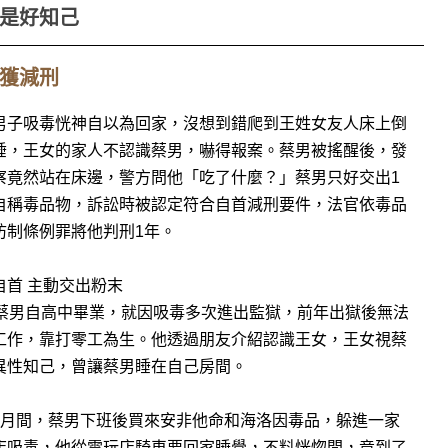
是好知己
獲減刑
男子吸毒恍神自以為回家，沒想到錯爬到王姓女友人床上倒
睡，王女的家人不認識蔡男，嚇得報案。蔡男被搖醒後，發
察竟然站在床邊，警方問他「吃了什麼？」蔡男只好交出1
自稱毒品物，訴訟時被認定符合自首減刑要件，法官依毒品
防制條例罪將他判刑1年。
自首 主動交出粉末
歲蔡男自高中畢業，就因吸毒多次進出監獄，前年出獄後無法
工作，靠打零工為生。他透過朋友介紹認識王女，王女視蔡
異性知己，曾讓蔡男睡在自己房間。
6月間，蔡男下班後買來安非他命和海洛因毒品，躲進一家
店吸毒，他從電玩店騎車要回家睡覺，不料恍惚間，竟到了