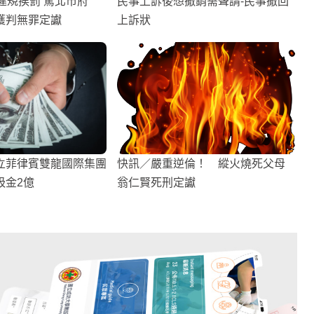
違規挨罰 罵北市府
民事上訴後想撤銷需聲請-民事撤回
獲判無罪定讞
上訴狀
立菲律賓雙龍國際集團
快訊／嚴重逆倫！ 縱火燒死父母
吸金2億
翁仁賢死刑定讞