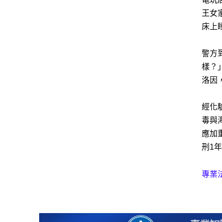
王女
床上
警方
樣？
洛因
經化
毒與
應加
刑1
專業