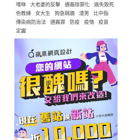
嘿咻
大老婆的反擊
通姦除罪化
過失致死
色教練
女大生
狗急跳牆
渣男
比中指
傳染病防治法
通姦罪
防疫
疫情
疫苗
定讞