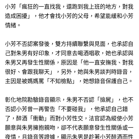
小芳「瘋狂的一直找我，還跑到我上班的地方，對我
造成困擾」，他才會找小芳的父母，希望能緩和小芳
情緒。
小芳不否認案發後，雙方持續聯繫與見面，也承認自
己對朱男有好印象，才同意去喝酒唱歌，她也承認與
朱男又再發生性關係，原因是「他一直安撫我、對我
很好、會跟我聊天」，另外，她與朱男談判時錄音，
主因是被媽媽罵「不知檢點」，她想錄音保護自己。
彰化地院勘驗錄音顯示，朱男不否認「撿屍」，也不
否認小芳曾一再警告「不要碰我」，他承認自己錯
了，醉酒「衝動」而對小芳性交，法官認為縱使小芳
願意與朱男擁抱親吻，卻不代表願意發生性關係或一
夜情，且錄音等證據，顯示朱男是趁著小芳醉酒而性