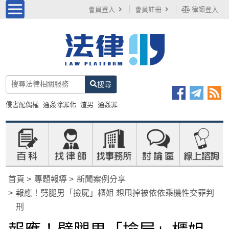
會員登入
會員註冊
律師登入
搜尋
侵害配偶權
通姦除罪化
渣男
通姦罪
首頁
專題報導
新聞案例分享
報應！劈腿男「撿屍」櫃姐 想甩掉被依依乘機性交罪判
刑