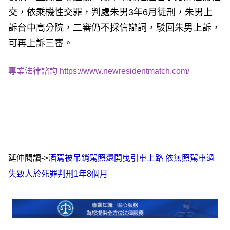
交，依乘機性交罪，判處朱男3年6月徒刑，朱男上
訴台中高分院，二審仍不採信辯詞，駁回朱男上訴，
可再上訴三審。
專業法律諮詢
https://www.newresidentmatch.com/
延伸閱讀->
酒駕被吊銷駕照還開曳引車上路 依無照駕車過
失致人於死罪判刑1年8個月