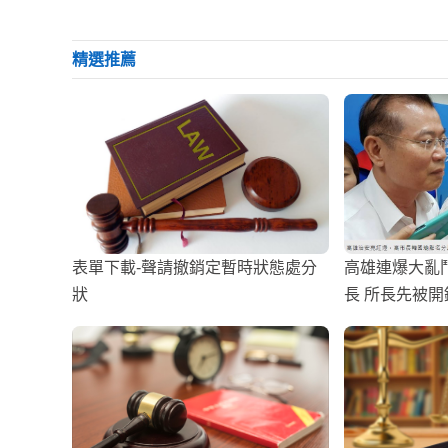
精選推薦
表單下載-聲請撤銷定暫時狀態處分
高雄連爆大亂
狀
長 所長先被開