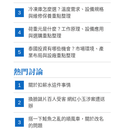
冷凍庫怎麼選？溫度需求、設備規格
3
與維修保養重點整理
荷重元是什麼？工作原理、設備應用
4
與選購重點整理
泰國投資有哪些機會？市場環境、產
5
業布局與設廠重點整理
熱門討論
1
關於扣薪水這件事情
換臉謎片百人受害 網紅小玉涉案遭送
2
辦
搭一下鮭魚之亂的順風車，關於改名
3
的問題