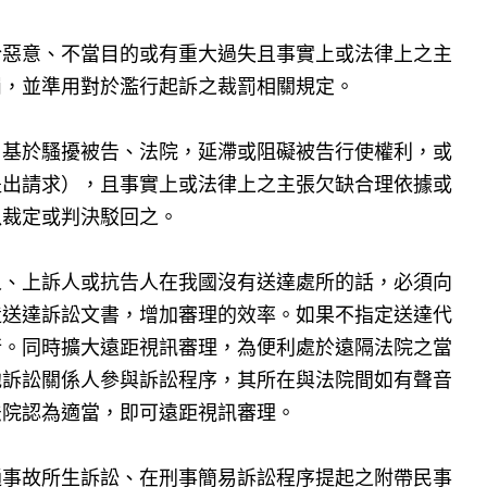
於惡意、不當目的或有重大過失且事實上或法律上之主
罰，並準用對於濫行起訴之裁罰相關規定。
：基於騷擾被告、法院，延滯或阻礙被告行使權利，或
提出請求），且事實上或法律上之主張欠缺合理依據或
以裁定或判決駁回之。
人、上訴人或抗告人在我國沒有送達處所的話，必須向
造送達訴訟文書，增加審理的效率。如果不指定送達代
行。同時擴大遠距視訊審理，為便利處於遠隔法院之當
他訴訟關係人參與訴訟程序，其所在與法院間如有聲音
法院認為適當，即可遠距視訊審理。
通事故所生訴訟、在刑事簡易訴訟程序提起之附帶民事