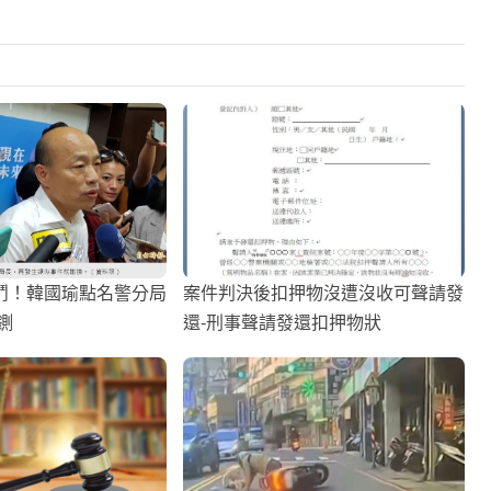
鬥！韓國瑜點名警分局
案件判決後扣押物沒遭沒收可聲請發
鍘
還-刑事聲請發還扣押物狀