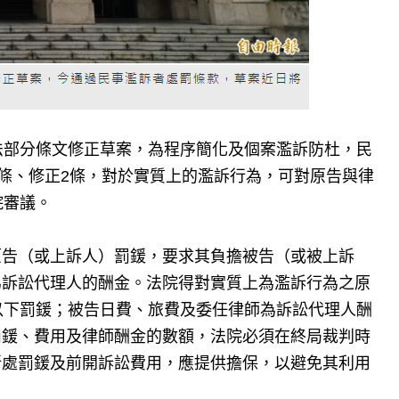
法部分條文修正草案，為程序簡化及個案濫訴防杜，民
1條、修正2條，對於實質上的濫訴行為，可對原告與律
院審議。
原告（或上訴人）罰鍰，要求其負擔被告（或被上訴
為訴訟代理人的酬金。法院得對實質上為濫訴行為之原
以下罰鍰；被告日費、旅費及委任律師為訴訟代理人酬
罰鍰、費用及律師酬金的數額，法院必須在終局裁判時
所處罰鍰及前開訴訟費用，應提供擔保，以避免其利用