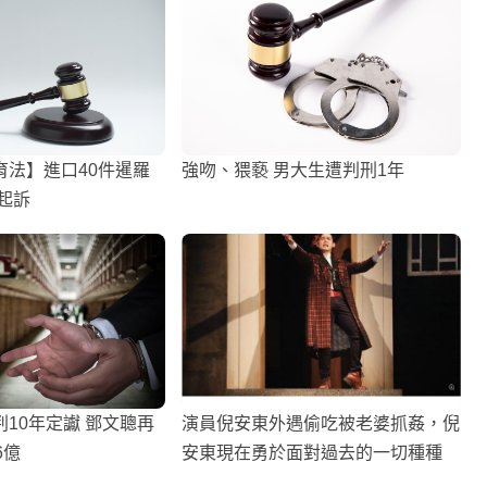
育法】進口40件暹羅
強吻、猥褻 男大生遭判刑1年
起訴
10年定讞 鄧文聰再
演員倪安東外遇偷吃被老婆抓姦，倪
6億
安東現在勇於面對過去的一切種種