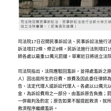
司法院17日召開民事訴訟法、民事訴訟法施行
訴法增訂2條、修正8條，民訴法施行法則增訂
師各處以最重12萬元罰鍰。草案近日將送立法
司法院指出，法院應駁回濫訴，並得處濫訴之
人）因出庭所生的日費、旅費及因此委任律師
告、法定代理人或訴訟代理人，各處以12萬元
金，為訴訟費用之一部分，由濫訴原告負擔；
一併裁判及酌定；原告如果不服提起救濟，就
救濟程序繼續濫訴。