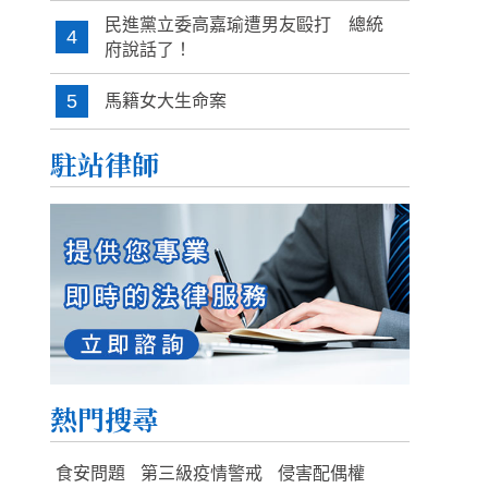
民進黨立委高嘉瑜遭男友毆打 總統
4
府說話了！
5
馬籍女大生命案
駐站律師
熱門搜尋
食安問題
第三級疫情警戒
侵害配偶權