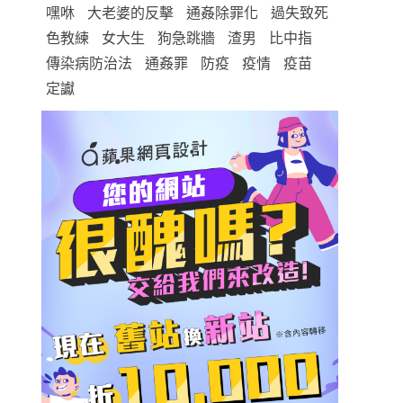
嘿咻
大老婆的反擊
通姦除罪化
過失致死
色教練
女大生
狗急跳牆
渣男
比中指
傳染病防治法
通姦罪
防疫
疫情
疫苗
定讞