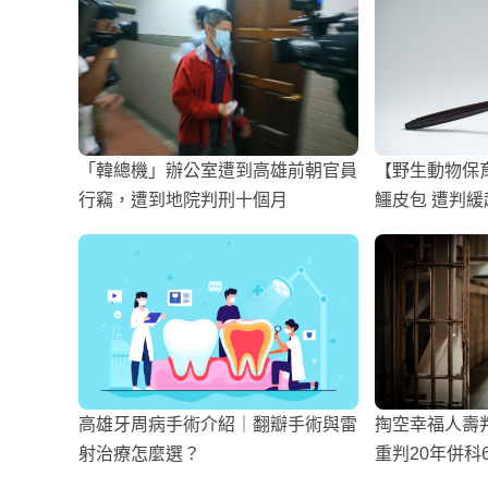
「韓總機」辦公室遭到高雄前朝官員
【野生動物保
行竊，遭到地院判刑十個月
鱷皮包 遭判緩
高雄牙周病手術介紹｜翻瓣手術與雷
掏空幸福人壽判
射治療怎麼選？
重判20年併科