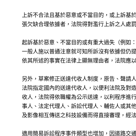
上訴不合法且基於惡意或不當目的，或上訴基
張欠缺合理依據者，法院得對濫行上訴之人處
起訴基於惡意、不當目的或有重大過失（例如
一般人施以普通注意就可知所訴沒有依據但仍
依其所述的事實在法律上顯無理由者，法院應
另外，草案修正送達代收人制度，原告、聲請
法院指定國內的送達代收人，以便利法院及對
收人，法院得依職權為公示送達，以利程序進
事人、法定代理人、訴訟代理人、輔佐人或其
及影像相互傳送之科技設備而得直接審理，經
適用簡易訴訟程序事件類型也增加，因道路交