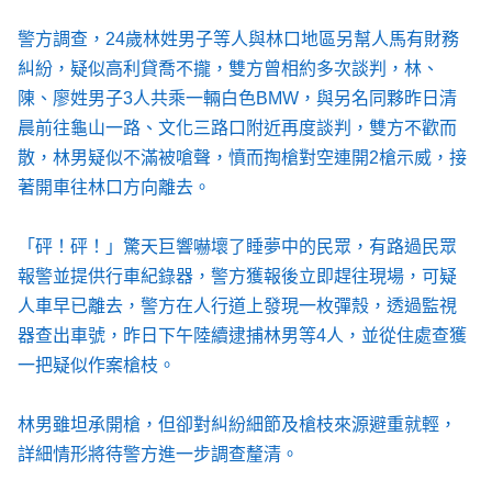
警方調查，24歲林姓男子等人與林口地區另幫人馬有財務
糾紛，疑似高利貸喬不攏，雙方曾相約多次談判，林、
陳、廖姓男子3人共乘一輛白色BMW，與另名同夥昨日清
晨前往龜山一路、文化三路口附近再度談判，雙方不歡而
散，林男疑似不滿被嗆聲，憤而掏槍對空連開2槍示威，接
著開車往林口方向離去。
「砰！砰！」驚天巨響嚇壞了睡夢中的民眾，有路過民眾
報警並提供行車紀錄器，警方獲報後立即趕往現場，可疑
人車早已離去，警方在人行道上發現一枚彈殼，透過監視
器查出車號，昨日下午陸續逮捕林男等4人，並從住處查獲
一把疑似作案槍枝。
林男雖坦承開槍，但卻對糾紛細節及槍枝來源避重就輕，
詳細情形將待警方進一步調查釐清。