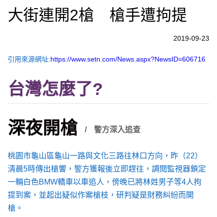
大街連開2槍 槍手遭拘提
2019-09-23
引用來源網址:
https://www.setn.com/News.aspx?NewsID=606716
台灣怎麼了?
深夜開槍
警方深入追查
桃園市龜山區龜山一路與文化三路往林口方向，昨（22）
清晨5時傳出槍響，警方獲報後立即趕往，調閱監視器鎖定
一輛白色BMW轎車以車追人，傍晚已將林姓男子等4人拘
提到案，並起出疑似作案槍枝，研判疑是財務糾紛而開
槍。