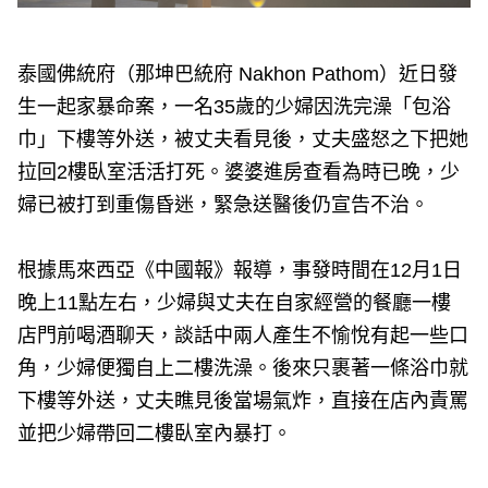
泰國佛統府（那坤巴統府 Nakhon Pathom）近日發
生一起家暴命案，一名35歲的少婦因洗完澡「包浴
巾」下樓等外送，被丈夫看見後，丈夫盛怒之下把她
拉回2樓臥室活活打死。婆婆進房查看為時已晚，少
婦已被打到重傷昏迷，緊急送醫後仍宣告不治。
根據馬來西亞《中國報》報導，事發時間在12月1日
晚上11點左右，少婦與丈夫在自家經營的餐廳一樓
店門前喝酒聊天，談話中兩人產生不愉悅有起一些口
角，少婦便獨自上二樓洗澡。後來只裹著一條浴巾就
下樓等外送，丈夫瞧見後當場氣炸，直接在店內責罵
並把少婦帶回二樓臥室內暴打。