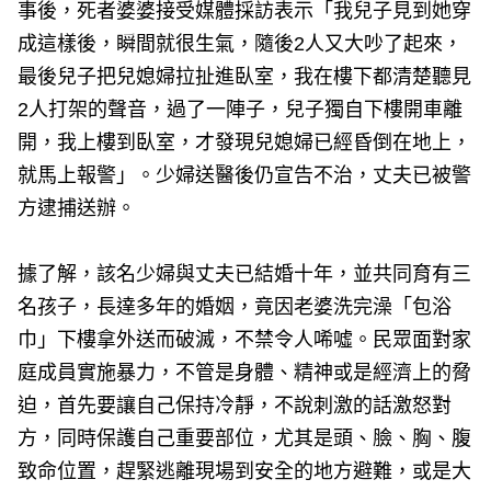
事後，死者婆婆接受媒體採訪表示「我兒子見到她穿
成這樣後，瞬間就很生氣，隨後2人又大吵了起來，
最後兒子把兒媳婦拉扯進臥室，我在樓下都清楚聽見
2人打架的聲音，過了一陣子，兒子獨自下樓開車離
開，我上樓到臥室，才發現兒媳婦已經昏倒在地上，
就馬上報警」。少婦送醫後仍宣告不治，丈夫已被警
方逮捕送辦。
據了解，該名少婦與丈夫已結婚十年，並共同育有三
名孩子，長達多年的婚姻，竟因老婆洗完澡「包浴
巾」下樓拿外送而破滅，不禁令人唏噓。民眾面對家
庭成員實施暴力，不管是身體、精神或是經濟上的脅
迫，首先要讓自己保持冷靜，不說刺激的話激怒對
方，同時保護自己重要部位，尤其是頭、臉、胸、腹
致命位置，趕緊逃離現場到安全的地方避難，或是大