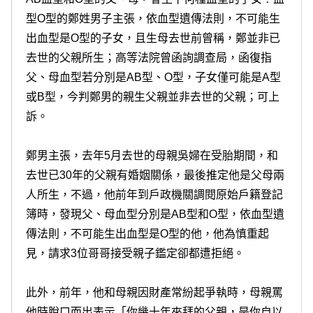
型O型的鄭姓男子主張，依血型遺傳法則，不可能生
出血型是O型的子女，且生母去世前曾稱，鄭並非已
去世的父親所生；高等法院曾函詢調查局，函復指
父、母血型若分別是AB型、O型，子女僅可能是A型
或B型，今判鄭男的親生父親並非去世的父親；可上
訴。
鄭男主張，去年5月去世的母親吳婦在受胎期間，和
去世已30年的父親有婚姻關係，最後推定他是父母兩
人所生，不過，他前年到戶政機關調閱原始戶籍登記
簿時，發現父、母血型分別是AB型和O型，依血型遺
傳法則，不可能生出血型是O型的他，他為慎重起
見，請求3位哥哥接受親子鑑定卻都遭拒絕。
此外，前年，他和母親因財產常紛起爭執時，母親罵
他時脫口而出表示「你幾十年來拜的父親，是你自以