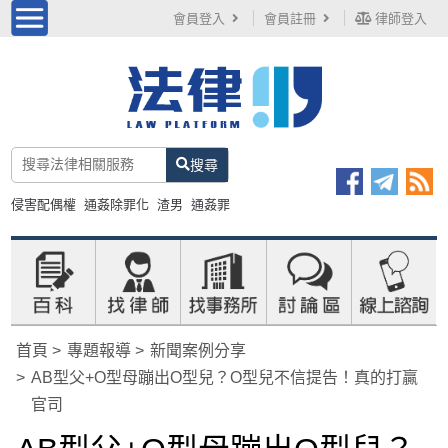
會員登入
會員註冊
律師登入
搜尋
侵害配偶權
通姦除罪化
渣男
通姦罪
首頁
專題報導
新聞案例分享
AB型父+O型母蹦出O型兒？O型兒不信提告！真的打贏
官司