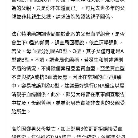
為的父親，只是你不知道而已」，可見去世多年的父
親並非其親生父親，請求法院確認該親子關係。
法官特地函詢調查局關於此案的父母血型組合，是否
會生下O型的鄭男，調查局回覆說，依血清學通則，
若父、母血型分別是AB型、O型，其子女僅可能是A
型或B型。不過，調查局也函稱，若發生和前述通則
矛盾的情況，不排除個案是亞孟買血型，亞孟買血型
不會與抗A或抗B血清反應，因此在常規的血型檢驗
中，容易被誤判為O型，建議最好進行DNA鑑定以釐
清親子血緣關係。此外，鄭男大哥曾在家事調查報告
中提及，母親曾稱，弟弟鄭男確實並非去世的父親受
胎所生。
高院因鄭男父母雙亡，加上鄭男3位哥哥拒絕接受血
緣鑑定，無法進行DNA鑑定，綜合認定，依鄭男父母