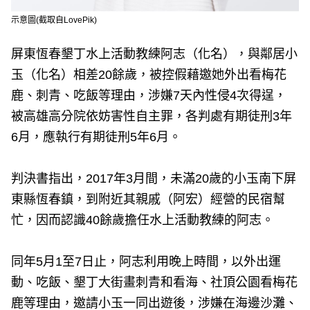
示意圖(截取自LovePik)
屏東恆春墾丁水上活動教練阿志（化名），與鄰居小
玉（化名）相差20餘歲，被控假藉邀她外出看梅花
鹿、刺青、吃飯等理由，涉嫌7天內性侵4次得逞，
被高雄高分院依妨害性自主罪，各判處有期徒刑3年
6月，應執行有期徒刑5年6月。
判決書指出，2017年3月間，未滿20歲的小玉南下屏
東縣恆春鎮，到附近其親戚（阿宏）經營的民宿幫
忙，因而認識40餘歲擔任水上活動教練的阿志。
同年5月1至7日止，阿志利用晚上時間，以外出運
動、吃飯、墾丁大街畫刺青和看海、社頂公園看梅花
鹿等理由，邀請小玉一同出遊後，涉嫌在海邊沙灘、