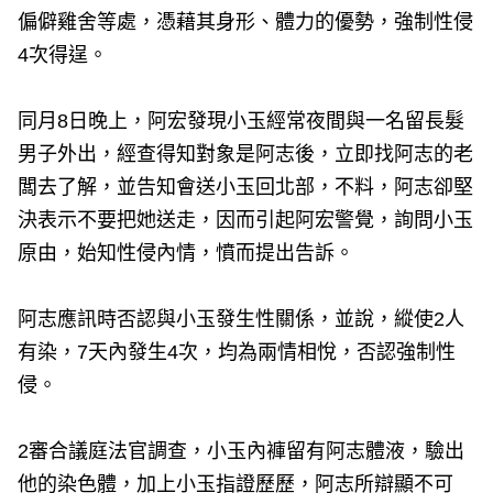
偏僻雞舍等處，憑藉其身形、體力的優勢，強制性侵
4次得逞。
同月8日晚上，阿宏發現小玉經常夜間與一名留長髮
男子外出，經查得知對象是阿志後，立即找阿志的老
闆去了解，並告知會送小玉回北部，不料，阿志卻堅
決表示不要把她送走，因而引起阿宏警覺，詢問小玉
原由，始知性侵內情，憤而提出告訴。
阿志應訊時否認與小玉發生性關係，並說，縱使2人
有染，7天內發生4次，均為兩情相悅，否認強制性
侵。
2審合議庭法官調查，小玉內褲留有阿志體液，驗出
他的染色體，加上小玉指證歷歷，阿志所辯顯不可