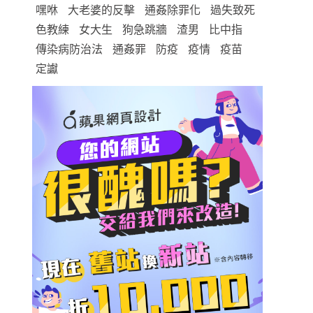
嘿咻
大老婆的反擊
通姦除罪化
過失致死
色教練
女大生
狗急跳牆
渣男
比中指
傳染病防治法
通姦罪
防疫
疫情
疫苗
定讞