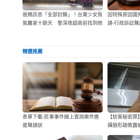
爸媽訊息「全部封鎖」！台東少女負
因特殊原因國
氣離家十餘天 警深夜超商前找到她
請-行政訴訟
精選推薦
表單下載-民事事件線上查詢案件進
【妨害秘密罪
度聲請狀
攝狼形跡敗露