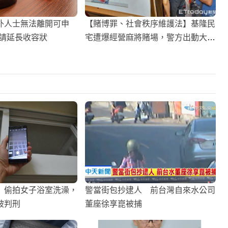
外人士無法離開可申
【賭博罪、社會秩序維護法】基隆民
聲請延長收容狀
宅遭爆經營麻將賭場，警方出動大批
警力成功逮捕！
】偷拍女子浴室洗澡，
警當街包抄逮人 前台灣自來水公司
被判刑
董座徐享崑被捕