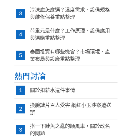
冷凍庫怎麼選？溫度需求、設備規格
3
與維修保養重點整理
荷重元是什麼？工作原理、設備應用
4
與選購重點整理
泰國投資有哪些機會？市場環境、產
5
業布局與設廠重點整理
熱門討論
1
關於扣薪水這件事情
換臉謎片百人受害 網紅小玉涉案遭送
2
辦
搭一下鮭魚之亂的順風車，關於改名
3
的問題