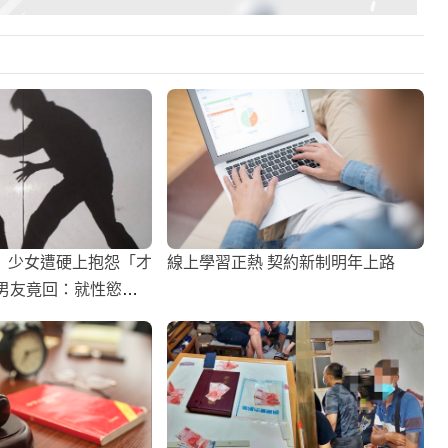
】少女遭硬上抱怨「才
線上學習正熱 契約新制明年上路
」男友竟回：就性慾來