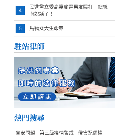
民進黨立委高嘉瑜遭男友毆打 總統
4
府說話了！
5
馬籍女大生命案
駐站律師
熱門搜尋
食安問題
第三級疫情警戒
侵害配偶權