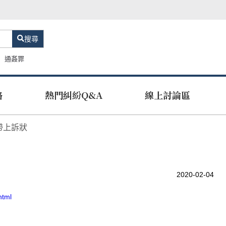
搜尋
通姦罪
路
熱門糾紛Q&A
線上討論區
帶上訴狀
2020-02-04
html