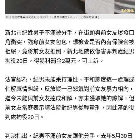
新北市紀姓男子不滿被分手，在街頭與前女友爆發口
角衝突，強奪前女友包包，想檢查是否內有保險套被
拒絕，竟將前女友推倒，新北地院依傷害罪判處紀男
拘役20日，得易科罰金2萬元，可上訴。
法官認為，紀男未能秉持理性、平和態度逐一處理或
化解感情糾紛，反放縱一己怒氣對前女友暴力相向，
迄今未能與前女友達成和解，亦未獲取她的諒解，但
前女友當庭表示請法院對紀男從輕量刑，因此審酌後
判處拘役20日。
判決指出，紀男不滿前女友跟他分手，去年5月30日