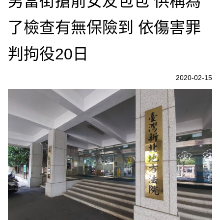
男當街搶前女友包包 供稱為
了檢查有無保險到 依傷害罪
判拘役20日
2020-02-15