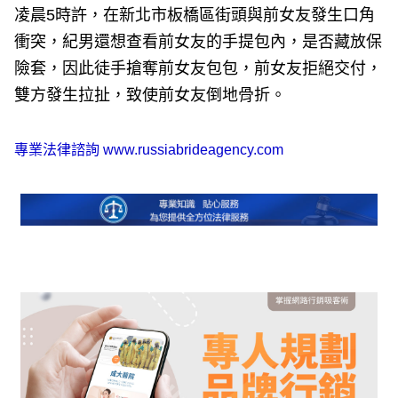
凌晨5時許，在新北市板橋區街頭與前女友發生口角
衝突，紀男還想查看前女友的手提包內，是否藏放保
險套，因此徒手搶奪前女友包包，前女友拒絕交付，
雙方發生拉扯，致使前女友倒地骨折。
專業法律諮詢
www.russiabrideagency.com