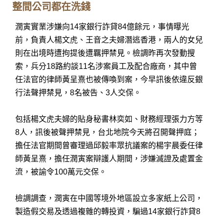
整間公司都在洗錢
潤寅實業涉嫌向14家銀行詐貸84億餘元，事情曝光
前，負責人楊文虎、王音之夫婦潛逃香港，兩人的女兒
則在出境時遭拘提後遭羈押禁見。檢調昨再次發動搜
索，兵分18路約談11名涉案員工及配合廠商，其中曾
任法官的律師黃呈熹也被傳喚到案，今早訊後依違反銀
行法聲押禁見，8名被告、3人交保。
包括楊文虎夫婦的貼身秘書林奕如、財務經理張力方等
8人，訊後被聲押禁見，台北地院今天將召開聲押庭；
擔任法官期間曾審理過邱毅率眾抗議案的楊宇晨委任律
師黃呈熹，擔任潤寅案辯護人期間，涉嫌滅證及處置金
流，被諭令100萬元交保。
檢調調查，潤寅在中國等境外地區設立多家紙上公司，
製造假交易及透過複雜的轉投資，騙過14家銀行詐貸8