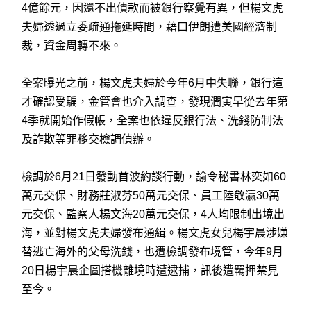
4億餘元，因還不出債款而被銀行察覺有異，但楊文虎
夫婦透過立委疏通拖延時間，藉口伊朗遭美國經濟制
裁，資金周轉不來。
全案曝光之前，楊文虎夫婦於今年6月中失聯，銀行這
才確認受騙，金管會也介入調查，發現潤寅早從去年第
4季就開始作假帳，全案也依違反銀行法、洗錢防制法
及詐欺等罪移交檢調偵辦。
檢調於6月21日發動首波約談行動，諭令秘書林奕如60
萬元交保、財務莊淑芬50萬元交保、員工陸敬瀛30萬
元交保、監察人楊文海20萬元交保，4人均限制出境出
海，並對楊文虎夫婦發布通緝。楊文虎女兒楊宇晨涉嫌
替逃亡海外的父母洗錢，也遭檢調發布境管，今年9月
20日楊宇晨企圖搭機離境時遭逮捕，訊後遭羈押禁見
至今。