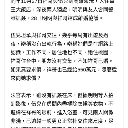
同年10月27日祥哥與伍兒到高雄遊玩，入住華
王大飯店，深夜兩人獨處，明明與友人會同警
察抓姦。28日明明與祥哥達成離婚協議。
伍兒坦承與祥哥交往，幾乎每周有出遊及過
夜，辯稱沒有出軌行為，辯稱她們是在網路上
認識，工作不同、居住地也不同，她住桃園，
祥哥住台中，朋友沒有交集，不知祥哥已婚。
如果真要求償，祥哥也已經給550萬元，怎麼還
來向她求償？
法官表示，雖沒有抓姦在床，但據明明等人拍
到影像，伍兒在房間內盡褪除衣裙等衣物，不
避諱在祥哥的眼前，進入浴室，可見兩人關係
非淺，已逾越一般男女正常社交往來尺度，足