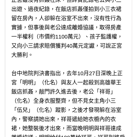
正宮雖沒有抓姦在床，但詳實記錄老公與小三
出遊、過夜紀錄，在飯店抓姦僅拍到小三衣裙
留在房內，人卻躲在浴室不出來，沒有性行為
實據，但事後與老公達成離婚協議，取得房產
一半權利（市價約1100萬元）、孩子監護權，
又向小三請求賠償獲判40萬元定讞，可說正宮
大勝利。
台中地院判決書指出，去年10月27日深晚上正
宮「明明」（化名）與友人一起殺到高雄華王
飯店抓姦，敲門許久進去後，老公「祥哥」
（化名）全身衣服整齊，但不見女主角小三
「伍兒」（化名）蹤影，之後才發現躲在浴室
內，警察請她出來，祥哥遞給她衣櫥內的衣
裙，她整裝後才出來，而當晚明明與祥哥達成