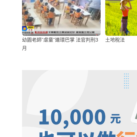
幼園老師"虐童"連環巴掌 法官判刑3
土地稅法
月