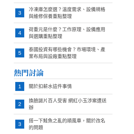
冷凍庫怎麼選？溫度需求、設備規格
3
與維修保養重點整理
荷重元是什麼？工作原理、設備應用
4
與選購重點整理
泰國投資有哪些機會？市場環境、產
5
業布局與設廠重點整理
熱門討論
1
關於扣薪水這件事情
換臉謎片百人受害 網紅小玉涉案遭送
2
辦
搭一下鮭魚之亂的順風車，關於改名
3
的問題