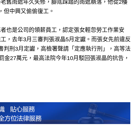
建築老舊雨遮年久失修，腳底踩踏的雨遮崩落，他從2樓
，但中興又偷偷復工。
死者也是公司的領薪員工，認定張女輕忽勞工作業安
工，去年3月三審判張淑晶5月定讞。而張女先前違反
書判刑3月定讞，高檢署聲請「定應執行刑」，高等法
罰金27萬元，最高法院今年10月駁回張淑晶的抗告，