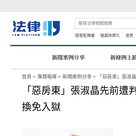
侵害配偶權
通姦除罪化
渣男
新聞案例分享
新條例上
首頁
專題報導
新聞案例分享
「惡房東」張淑晶
「惡房東」張淑晶先前遭判
換免入獄