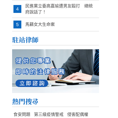
民進黨立委高嘉瑜遭男友毆打 總統
4
府說話了！
5
馬籍女大生命案
駐站律師
熱門搜尋
食安問題
第三級疫情警戒
侵害配偶權