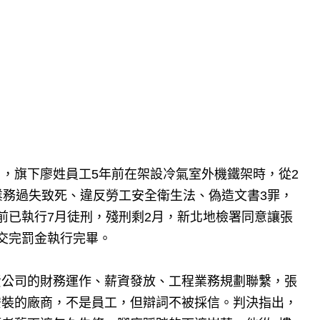
，旗下廖姓員工5年前在架設冷氣室外機鐵架時，從2
業務過失致死、違反勞工安全衛生法、偽造文書3罪，
前已執行7月徒刑，殘刑剩2月，新北地檢署同意讓張
交完罰金執行完畢。
責公司的財務運作、薪資發放、工程業務規劃聯繫，張
安裝的廠商，不是員工，但辯詞不被採信。判決指出，