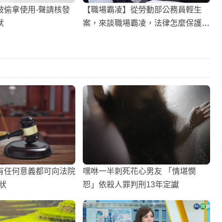
被偷拿使用-聲請核發
【職場霸凌】從勞動部公務員輕生
狀
案，來談職場霸凌，法律怎麼保護
你？
有任何意義都可向法院
嘿咻一半刺死花心男友 「情堪憫
狀
恕」依殺人罪判刑13年定讞