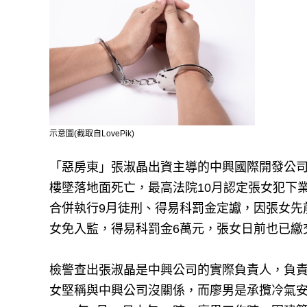
示意圖(截取自LovePik)
「惡房東」張淑晶出資主導的中興國際開發公司
樓墜落地面死亡，最高法院10月認定張女犯下
合併執行9月徒刑、得易科罰金定讞，因張女先
女免入監，得易科罰金6萬元，張女日前也已繳
檢警查出張淑晶是中興公司的實際負責人，負
女堅稱與中興公司沒關係，而廖男是承攬冷氣