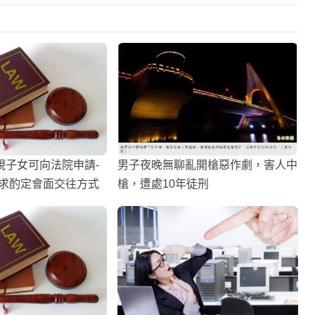
視子女可向法院申請-
男子夜晚無聊亂開槍惡作劇，害人中
請求酌定會面交往方式
槍，遭處10年徒刑