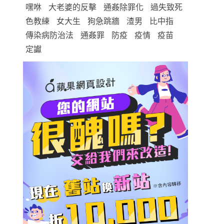
嘿咻
大老婆的反擊
通姦除罪化
過失致死
色教練
女大生
狗急跳牆
渣男
比中指
傳染病防治法
通姦罪
防疫
疫情
疫苗
定讞