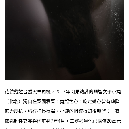
花蓮戴姓台鐵火車司機，2017年間見熟識的弱智女子小婕
（化名）獨自在菜園種菜，竟起色心，吃定她心智有缺陷
無力反抗，強行指侵得逞，小婕的阿嬤得知後報警；一審
依強制性交罪將他重判7年4月，二審考量他已賠償20萬元