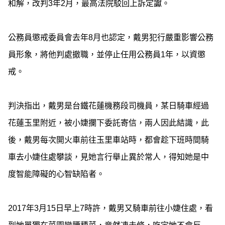
和解，改判3年2月，最高法院駁回上訴定讞。
公務員懲戒委員會去年8月也認定，戴男犯行嚴重影響公務
員形象，將他判處撤職，並停止任用公務員1年，以資懲
戒。
判決指出，戴男是台鐵花蓮機務段司機員，某日騎車經過
花蓮玉里附近，被小婕攔下委託寄信，兩人因此結識，此
後，戴男每次開火車前往玉里車站時，都會趁下班時間騎
車去小婕住處攀談，見她言行舉止異於常人，得知她是中
度智能障礙的心智缺陷者。
2017年3月15日早上7時許，戴男又騎車前往小婕住處，看