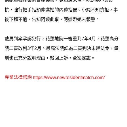
到她單獨在菜園彎腰種菜，竟然凍未條，吃定她不會反
抗，強行把手指頭伸進她的內褲指侵。小婕不知抗拒，事
後下體不適，告知阿嬤此事，阿嬤帶她去報警。
戴男到案承認犯行，花蓮地院一審重判7年4月，花蓮高分
院二審改判3年2月。最高法院認為二審判決未違法令，量
刑也已充分說明理由，駁回上訴，全案定讞。
專業法律諮詢
https://www.newresidentmatch.com/