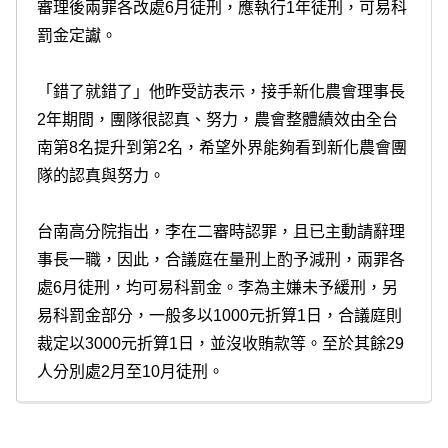
審理後兩罪各改處6月徒刑，應執行1年徒刑，可易科
罰金定讞。
「錯了就錯了」他昨受訪表示，接手新化農會理事長
2年期間，團隊很認真、努力，農會整體績效由全台
南第8名提升到第2名，希望外界能夠看到新化農會團
隊的認真與努力。
台南高分院指出，李在二審時認罪，且已主動請辭理
事長一職，因此，合議庭在量刑上酌予減刑，兩罪各
處6月徒刑，均可易科罰金。李為主嫌未予緩刑，另
易科罰金部分，一般多以1000元折算1日，合議庭則
裁定以3000元折算1日，並沒收賄款等。至於其餘29
人分別處2月至10月徒刑。