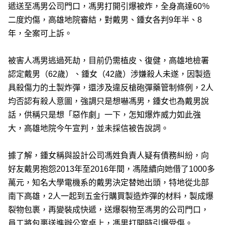
遞送至馮男公司門口，馮男打開引爆被炸，全身高達60％
二度灼傷，高雄地院審結，對戴男、鍾女各判9年半、8
年，全案可上訴。
被害人馮男逃過死劫，目前仍需植皮、復健，高雄地檢署
認定戴男（62歲）、鍾女（42歲）涉嫌殺人未遂，因製造
具殺傷力的土製炸彈，還涉及違反槍砲彈藥管制條例，2人
均否認有殺人意圖，強調只是想嚇馮男，鍾女也為戴男說
話，供稱只是想「惡作劇」一下，怎知爆炸威力如此強
大，高雄地院今午宣判，並未採信被告說詞。
據了解，鍾女稱與設計公司馮姓負責人疑有債務糾紛，向
好友戴男抱怨2013年至2016年間，馮陸續向她借了1000多
萬元，知名大學電機系的戴男決定替她出頭，特地從北部
南下高雄，2人一起到五金行購買製造炸彈的材料，製成爆
裂物包裹，再變裝成快遞，送爆裂物至馮男的公司門口，
員工將包裹送進辦公室桌上，馮男打開時引爆受傷。