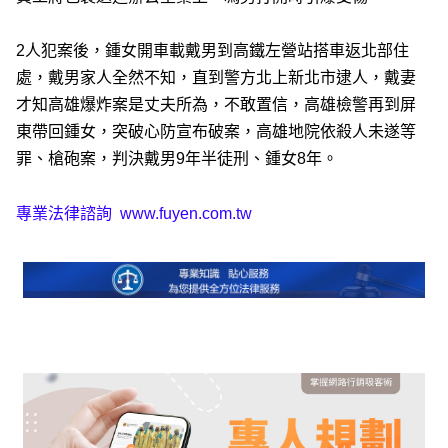
2人犯案後，鍾女開車載戴男到高鐵左營站搭車返北部住
處，戴男家人全然不知，直到警方北上新北市逮人，戴妻
才知高雄爆炸案是丈夫所為，不敢置信，高雄檢警再到屏
東帶回鍾女，突破心防宣布破案，高雄地院依殺人未遂等
罪、槍砲案，判決戴男9年半徒刑、鍾女8年。
專業法律諮詢
www.fuyen.com.tw