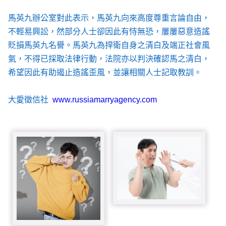
馬英九辦公室對此表示，馬英九向來高度尊重言論自由，
不輕易興訟，然部分人士卻因此有恃無恐，屢屢惡意造謠
貶損馬英九名譽。馬英九為捍衛自身之清白及端正社會風
氣，不得已採取法律行動，法院亦以判決確認馬之清白，
希望因此有助遏止造謠歪風，並讓相關人士記取教訓。
大愛徵信社
www.russiamarryagency.com