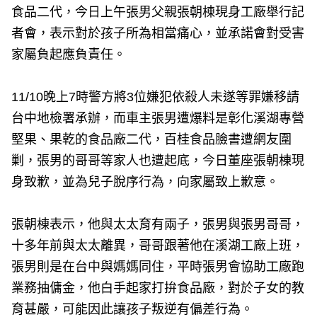
食品二代，今日上午張男父親張朝棟現身工廠舉行記
者會，表示對於孩子所為相當痛心，並承諾會對受害
家屬負起應負責任。
11/10晚上7時警方將3位嫌犯依殺人未遂等罪嫌移請
台中地檢署承辦，而車主張男遭爆料是彰化溪湖專營
堅果、果乾的食品廠二代，百桂食品臉書遭網友圍
剿，張男的哥哥等家人也遭起底，今日董座張朝棟現
身致歉，並為兒子脫序行為，向家屬致上歉意。
張朝棟表示，他與太太育有兩子，張男與張男哥哥，
十多年前與太太離異，哥哥跟著他在溪湖工廠上班，
張男則是在台中與媽媽同住，平時張男會協助工廠跑
業務抽傭金，他白手起家打拚食品廠，對於子女的教
育甚嚴，可能因此讓孩子叛逆有偏差行為。