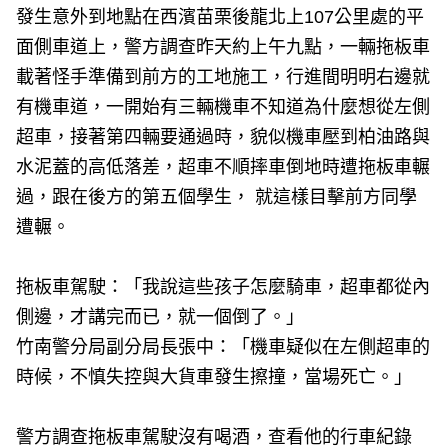
發生意外到地點在西濱苗栗後龍北上107公里處的平
面側車道上，警方調查昨天約上午九點，一輛拖板車
載著怪手準備到前方的工地施工，行進間明明右邊就
有機車道，一開始有三輛機車不知道為什麼想從左側
超車，接著第四輛要通過時，貌似機車壓到柏油路與
水泥蓋的高低落差，超車不順摔車倒地時遭拖板車輾
過，跟在後方的第五個學生， 就這樣目擊前方同學
遭輾。
拖板車駕駛：「我說這些孩子怎麼騎車，超車都從內
側邊，才講完而已，就一個倒了。」
竹南警分局副分局長張中：「機車疑似在左側超車的
時候，不慎失控與大貨車發生擦撞，當場死亡。」
警方調查拖板車駕駛沒有喝酒，查看他的行車紀錄