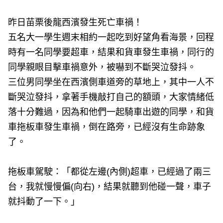
昨日苗栗後龍西濱發生死亡車禍！
五名大一學生週末相約一起吃到好望角看海景，回程
時有一名同學要超車，結果和貨車發生車禍，同行的
同學親眼目擊車禍意外，被嚇到不斷哭泣發抖。
三位男同學坐在西濱側車道旁的草地上，其中一人不
斷哭泣發抖，拿著手機敲打自己的額頭，大家情緒低
落十分難過，因為和他們一起騎車出遊的同學，和貨
車拖板車發生車禍，倒在路旁，已經沒有生命跡象
了。
拖板車駕駛：「都從左邊(內側)超車，已經過了兩三
台，我就慢慢偏(向右)，結果就聽到他碰一聲，車子
就抖動了一下。」