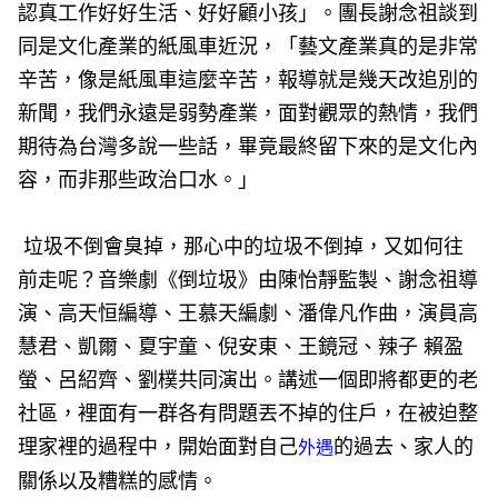
認真工作好好生活、好好顧小孩」。團長謝念祖談到
同是文化產業的紙風車近況，「藝文產業真的是非常
辛苦，像是紙風車這麼辛苦，報導就是幾天改追別的
新聞，我們永遠是弱勢產業，面對觀眾的熱情，我們
期待為台灣多說一些話，畢竟最終留下來的是文化內
容，而非那些政治口水。」
垃圾不倒會臭掉，那心中的垃圾不倒掉，又如何往
前走呢？音樂劇《倒垃圾》由陳怡靜監製、謝念祖導
演、高天恒編導、王慕天編劇、潘偉凡作曲，演員高
慧君、凱爾、夏宇童、倪安東、王鏡冠、辣子 賴盈
螢、呂紹齊、劉樸共同演出。講述一個即將都更的老
社區，裡面有一群各有問題丟不掉的住戶，在被迫整
理家裡的過程中，開始面對自己
的過去、家人的
外遇
關係以及糟糕的感情。