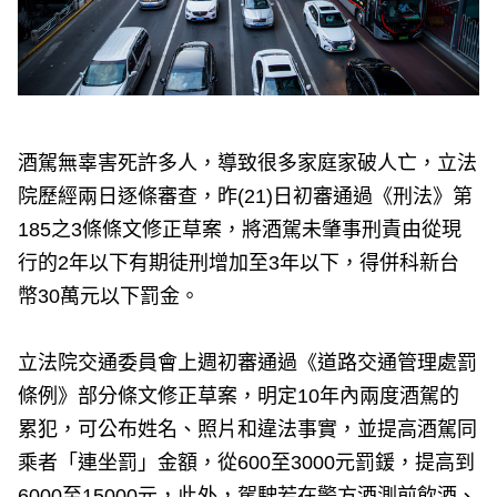
酒駕無辜害死許多人，導致很多家庭家破人亡，立法
院歷經兩日逐條審查，昨(21)日初審通過《刑法》第
185之3條條文修正草案，將酒駕未肇事刑責由從現
行的2年以下有期徒刑增加至3年以下，得併科新台
幣30萬元以下罰金。
立法院交通委員會上週初審通過《道路交通管理處罰
條例》部分條文修正草案，明定10年內兩度酒駕的
累犯，可公布姓名、照片和違法事實，並提高酒駕同
乘者「連坐罰」金額，從600至3000元罰鍰，提高到
6000至15000元，此外，駕駛若在警方酒測前飲酒、