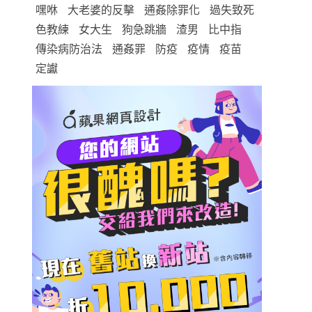
嘿咻
大老婆的反擊
通姦除罪化
過失致死
色教練
女大生
狗急跳牆
渣男
比中指
傳染病防治法
通姦罪
防疫
疫情
疫苗
定讞