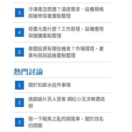
冷凍庫怎麼選？溫度需求、設備規格
3
與維修保養重點整理
荷重元是什麼？工作原理、設備應用
4
與選購重點整理
泰國投資有哪些機會？市場環境、產
5
業布局與設廠重點整理
熱門討論
1
關於扣薪水這件事情
換臉謎片百人受害 網紅小玉涉案遭送
2
辦
搭一下鮭魚之亂的順風車，關於改名
3
的問題