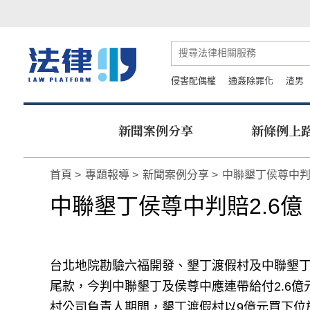
侵害配偶權
通姦除罪化
渣男
新聞案例分享
新條例上
首頁
專題報導
新聞案例分享
中聯墾丁侯尊中判
中聯墾丁侯尊中判賠2.6億
台北地院勘驗六福開發、墾丁渡假村及中聯墾
尾款，今判中聯墾丁及侯尊中應連帶給付2.6億
村公司負責人期間，墾丁渡假村以9億元買下位