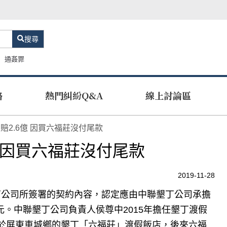
搜尋
通姦罪
路
熱門糾紛Q&A
線上討論區
賠2.6億 因買六福莊沒付尾款
 因買六福莊沒付尾款
2019-11-28
丁公司所簽署的契約內容，認定應由中聯墾丁公司承擔
元。中聯墾丁公司負責人侯尊中2015年擔任墾丁渡假
於屏東車城鄉的墾丁「六福莊」渡假飯店，後來六福