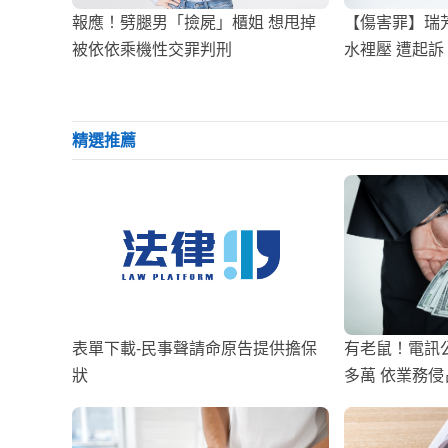
報應！劈腿男「撿屍」櫃姐 想甩掉
【傷害罪】瑞
被依依乘機性交罪判刑
水裡壓 遭起訴
精選推薦
表單下載-民事聲請命原告提供擔保
有老鼠！電訊
狀
多萬 依業務侵