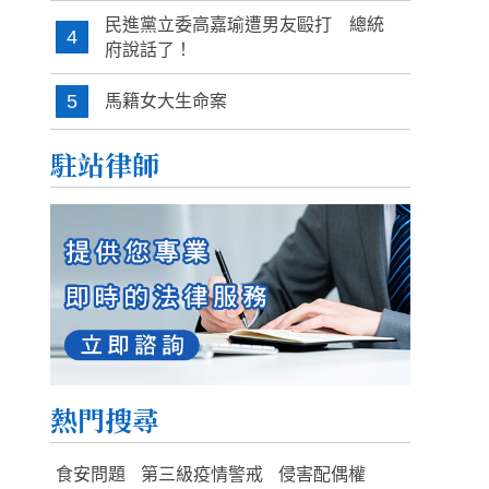
民進黨立委高嘉瑜遭男友毆打 總統
4
府說話了！
5
馬籍女大生命案
駐站律師
熱門搜尋
食安問題
第三級疫情警戒
侵害配偶權