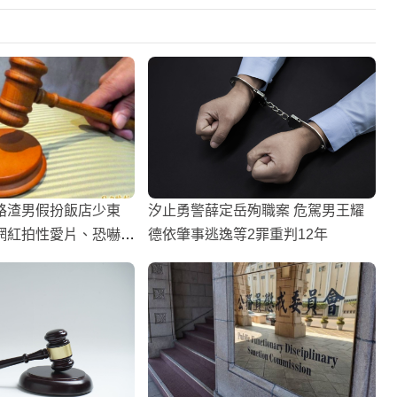
路渣男假扮飯店少東
汐止勇警薛定岳殉職案 危駕男王耀
網紅拍性愛片、恐嚇要
德依肇事逃逸等2罪重判12年