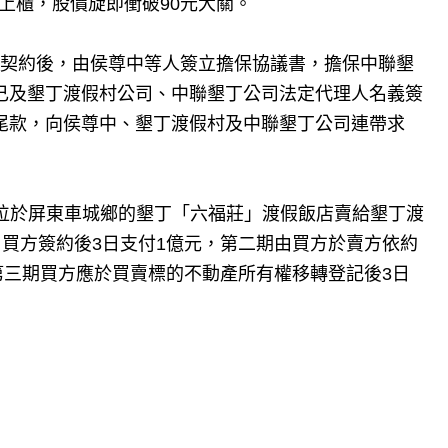
牌上櫃，股價旋即衝破90元大關。
買賣契約後，由侯尊中等人簽立擔保協議書，擔保中聯墾
自己及墾丁渡假村公司、中聯墾丁公司法定代理人名義簽
元尾款，向侯尊中、墾丁渡假村及中聯墾丁公司連帶求
元將位於屏東車城鄉的墾丁「六福莊」渡假飯店賣給墾丁渡
買方簽約後3日支付1億元，第二期由買方於賣方依約
第三期買方應於買賣標的不動產所有權移轉登記後3日