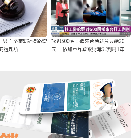
】男子收捕蟹籠遭路燈
誘逾500名同鄉來台時薪竟只給20
包商遭起訴
元！ 依加重詐欺取財等罪判刑1年4
個月