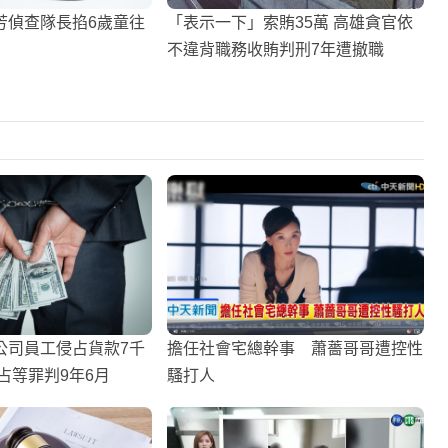
芳偵查隊長掐6歲童往
「表示一下」索賄35萬 高雄貪官依
不違背職務收賄判刑7年遭撤職
公司員工侵占貨款7千
擔任社會宅總幹事 蕭薔哥哥遭控性
占等罪判9年6月
騷打人