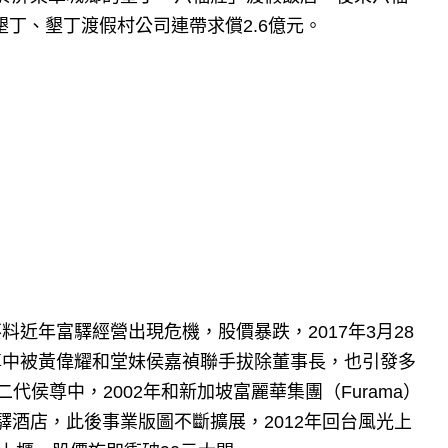
墾丁、墾丁渡假村公司連帶求償2.6億元。
近年富驛經營出現危機，股價暴跌，2017年3月28
尊中被黃偉耀和堂妹侯嘉禎聯手拔除董事長，也引發多
二代侯尊中，2002年和新加坡富麗華集團（Furama）
驛酒店，此後事業版圖不斷擴展，2012年回台風光上