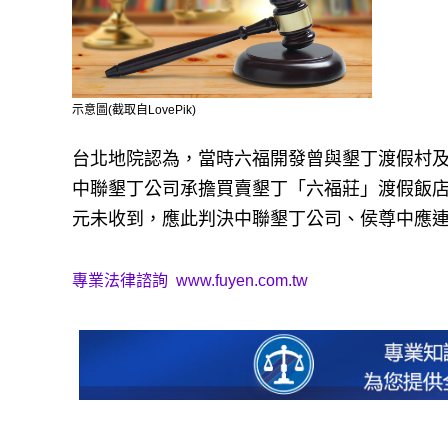
示意圖(截取自LovePik)
台北地院認為，當時六福開發曾與墾丁渡假村
中聯墾丁公司承擔買賣墾丁「六福莊」渡假飯店的
元未收到，應此判決中聯墾丁公司、侯尊中應連
專業法律諮詢
www.fuyen.com.tw