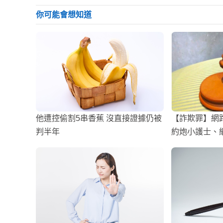
你可能會想知道
他遭控偷割5串香蕉 沒直接證據仍被
【詐欺罪】網
判半年
約炮小護士、
錢