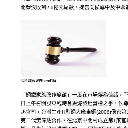
開發沒收到2.6億元尾款，提告向侯尊中及中聯
示意圖(截取自LovePik)
「鋼鐵家族改作旅館」一度在市場傳為佳話，不料
日上午召開股東臨時會更爆發經營權之爭，侯
起官司，台灣生產H型鋼大廠東鋼(2006)侯家第
第二代黃偉耀合作，在北京中關村成立第1家富