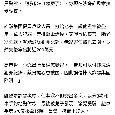
員警說，「銬起來（怎麼了），你現在涉嫌詐欺案接
受調查。」
詐騙集團假冒戶政人員，打給老翁，說他證件被盜
用，拿去犯罪，等掛斷電話後，又假冒檢察官，騙老
翁匯款，就能消除犯罪紀錄，老翁害怕被抓去關，竟
然先後拿出將近200萬元。
高市警一心派出所長楊志麟說，「告知可以付錢洗清
犯罪紀錄，蔡男擔心會被關，因此誤信掉入詐騙集團
陷阱。」
雖然是詐騙老梗，但老翁不但交出金塊，還分3次和
車手約地點付款，最後被兒子發現，驚覺受騙，趁車
手第5次又來拿錢時，員警一擁而上逮人。