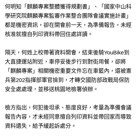
何明知「麒麟專案整體獲得規劃書」、「國家中山科
學研究院麒麟專案監審作業整合團隊會議實施計畫」
都是機密資訊，卻在開會前一天，為準備報告，未經
核准就擅自列印資料帶回住處詳讀。
隔天，何姓上校帶著資料開會，結束後騎YouBike到
大直捷運站附近，車停妥後步行到對街用餐，卻將
「麒麟專案」相關機密重要文件忘在車籃內，還被憲
兵第202指揮部軍官撿到，才轉交國防部政戰局保防
安全處處理，並移送桃園地檢署偵辦。
檢方指出，何犯後坦承、態度良好，考量為準備會議
報告內容，才未經同意擅自列印資料並帶回家而導致
資料遺失，給予緩起訴處分。