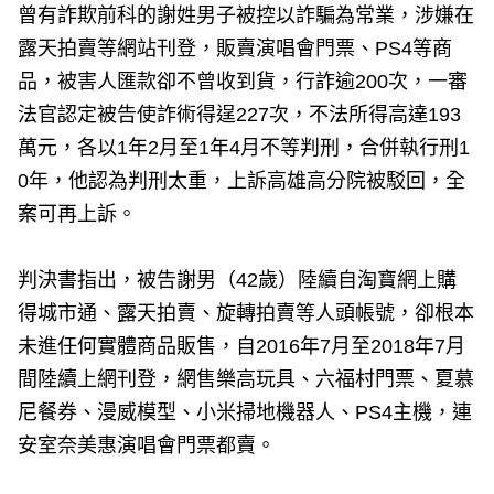
曾有詐欺前科的謝姓男子被控以詐騙為常業，涉嫌在
露天拍賣等網站刊登，販賣演唱會門票、PS4等商
品，被害人匯款卻不曾收到貨，行詐逾200次，一審
法官認定被告使詐術得逞227次，不法所得高達193
萬元，各以1年2月至1年4月不等判刑，合併執行刑1
0年，他認為判刑太重，上訴高雄高分院被駁回，全
案可再上訴。
判決書指出，被告謝男（42歲）陸續自淘寶網上購
得城市通、露天拍賣、旋轉拍賣等人頭帳號，卻根本
未進任何實體商品販售，自2016年7月至2018年7月
間陸續上網刊登，網售樂高玩具、六福村門票、夏慕
尼餐券、漫威模型、小米掃地機器人、PS4主機，連
安室奈美惠演唱會門票都賣。