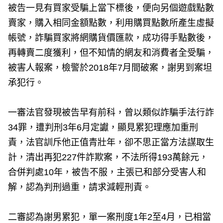
被告一見有買家受騙上當下標後，便向另個遊戲點數
賣家，購入相同金額點數，利用購買點數所產生虛擬
帳號，詐騙買家將網購貨價匯款，成功得手點數後，
再轉賣二度獲利，但不知情的網友和消費者全受騙，
被害人報案，檢警於2018年7月間破案，謝男到案坦
承犯行。
一審法官發現被告早有前科，曾以類似詐騙手法行詐
34罪，遭判刑3年6月定讞，顯見累犯理應加重刑
責，法官訓斥他正值青壯年，卻不思正當方法謀取生
計，清出再犯227件詐欺案，不法所得193萬餘元，
合併判處10年，被告不服，主張已和部分受害人和
解，認為判刑過重，請求減輕刑責。
二審認為謝男累犯，單一案刑度1年2至4月，已相當